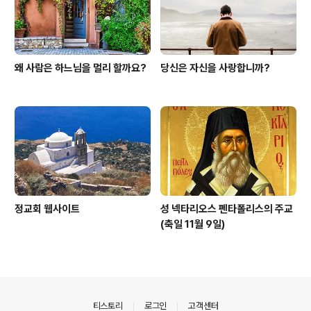
왜 사람은 하느님을 멀리 할까요?
당신은 자신을 사랑합니까?
정교회 웹사이트
성 넥타리오스 펜타폴리스의 주교
(축일 11월 9일)
의안내
티스토리
로그인
고객센터