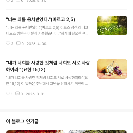
앞에서는 목숨까지도 바친다는 뜻입니다.첫 번째 비유: 불
2
0
2026. 5. 31.
셨다. 주님은 승리하셨으며, 그분을 믿는 모든 이도 그분을
이 난 집한 집에 큰 불이 났다고 가정해 봅시다. 어떤 사람
통하여 승리한다. 인간은 생명이신 하느님 안에서 참된 양
은 오직 목숨을 구하기 위해 옷도..
식을 발견했고, 그분을 모든 존재를 채워 주는 생명의 근원
"너는 죄를 용서받았다."(마르코 2,5)
으로 고백했다. 인간은 죽음을 가져오는 열매를 스스로 선
글 내용
택함으로써, 하느님과의 친밀한 관계보다 자기만족을 위한
"너는 죄를 용서받았다."(마르코 2,5) 아토스 성산의 니코
인간적 본성을 택했다. 이때부터 인간은 죽음이 지배하는
디모스 성인은 이렇게 기록했습니다. "회개에 필요한 핵심
시간 속으로 떨어져 부패의 순환에 빠지게 되었다. 그러나
은 생활을 바꾸기로 결심하는 데 있습니다. '과연 내가 할
그리스도께서는 부활을 통하여 죽음에 종지부를 찍으시고,
3
0
2026. 4. 30.
수 있을까?', '그만두긴 해야겠는데...', 혹은 '죄를 지을 생각
죽음을 영원한 생명으로 나아가는 하나의 과정으로 변화시
은 없었는데...' 하는 식으로 망설여서는 안 됩니다. 오히려
키셨다. 부활절은 새로운 시기를 열며, 여러..
'이제는 그만두겠다. 더 이상 죄를 짓지 않겠다'라고 굳건히
"내가 너희를 사랑한 것처럼 너희도 서로 사랑
결심해야 합니다." 우리가 이처럼 결심을 굳게 하고 회개하
려 할 때, 우리의 적인 악마는 다가와 생각을 흔들어 놓고
하여라."(요한 15,12)
글 내용
결심을 무용지물로 만들려 합니다. 악마는 우리에게 어둡
"내가 너희를 사랑한 것처럼 너희도 서로 사랑하여라."(요
고 고독하며 절망적인 생각을 불어넣습니다. "그렇게 많은
한 15,12) 이 말씀은 주님께서 고난을 당하시기 직전에 남
잘못을 저질러 놓고 네가 어떻게 구원을 받는단 말이냐? 너
기신 말씀입니다. 그렇기에 더욱 의미심장합니다. 임종을
에게 구원이란 없다." 악마는 우리에게 이렇게 속삭입니다.
1
0
2026. 3. 31.
앞둔 아버지의 유언이 자녀들에게 대단히 중요한 의미를
이..
갖듯, 우리 주님께서 사랑의 제단에 자신을 희생 제물로 바
치러 가기 전 남기신 이 말씀은 그 무엇과도 비교할 수 없을
만큼 수천, 수만 배의 더 큰 무게를 지닙니다."내가 너희를
사랑한 것처럼 너희도 서로 사랑하여라. 이것이 나의 계명
이 블로그 인기글
이다." 주님은 당신께서 우리를 사랑하셨듯이, 우리가 서로
사랑하는 것이 주님이 주신 계명임을 강조하십니다. 포도