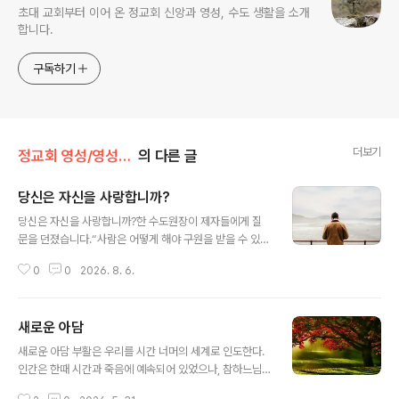
초대 교회부터 이어 온 정교회 신앙과 영성, 수도 생활을 소개
합니다.
구독하기
더보기
정교회 영성/영성의 샘터
의 다른 글
당신은 자신을 사랑합니까?
글 내용
당신은 자신을 사랑합니까?한 수도원장이 제자들에게 질
문을 던졌습니다.“사람은 어떻게 해야 구원을 받을 수 있으
며, 왜 구원을 받지 못하는가?"다시 말해, "어떻게 하면 하
0
0
2026. 8. 6.
늘나라에 도달할 수 있으며, 도달하지 못하는 이들의 이유
는 무엇인가?"이에 대한 대답은 의외로 간단합니다.사람은
자신이 무엇을 원하느냐에 따라 구원을 받을 수도 있고, 받
새로운 아담
지 못할 수도 있습니다. 이해를 돕기 위해 세 가지 비유를
글 내용
들어 설명해 보겠습니다.썩어 없어질 것을 향한 맹목적인
새로운 아담 부활은 우리를 시간 너머의 세계로 인도한다.
사랑보통 사람은 무언가를 열렬히 사랑하면 불 속이나 바
인간은 한때 시간과 죽음에 예속되어 있었으나, 참하느님
다에라도 뛰어들며, 노예가 되는 일조차 감수합니다. 사랑
이자 참인간이신 그리스도께서는 결국 그 둘을 모두 이기