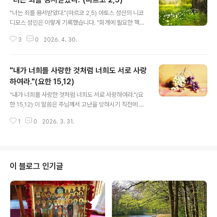
지 못할 수도 있습니다. 이해를 돕기 위해 세 가지 비유를
글 내용
들어 설명해 보겠습니다.썩어 없어질 것을 향한 맹목적인
"너는 죄를 용서받았다."(마르코 2,5) 아토스 성산의 니코
사랑보통 사람은 무언가를 열렬히 사랑하면 불 속이나 바
디모스 성인은 이렇게 기록했습니다. "회개에 필요한 핵심
다에라도 뛰어들며, 노예가 되는 일조차 감수합니다. 사랑
은 생활을 바꾸기로 결심하는 데 있습니다. '과연 내가 할
앞에서는 목숨까지도 바친다는 뜻입니다.첫 번째 비유: 불
3
0
2026. 4. 30.
수 있을까?', '그만두긴 해야겠는데...', 혹은 '죄를 지을 생각
이 난 집한 집에 큰 불이 났다고 가정해 봅시다. 어떤 사람
은 없었는데...' 하는 식으로 망설여서는 안 됩니다. 오히려
은 오직 목숨을 구하기 위해 옷도..
'이제는 그만두겠다. 더 이상 죄를 짓지 않겠다'라고 굳건히
"내가 너희를 사랑한 것처럼 너희도 서로 사랑
결심해야 합니다." 우리가 이처럼 결심을 굳게 하고 회개하
려 할 때, 우리의 적인 악마는 다가와 생각을 흔들어 놓고
하여라."(요한 15,12)
글 내용
결심을 무용지물로 만들려 합니다. 악마는 우리에게 어둡
"내가 너희를 사랑한 것처럼 너희도 서로 사랑하여라."(요
고 고독하며 절망적인 생각을 불어넣습니다. "그렇게 많은
한 15,12) 이 말씀은 주님께서 고난을 당하시기 직전에 남
잘못을 저질러 놓고 네가 어떻게 구원을 받는단 말이냐? 너
기신 말씀입니다. 그렇기에 더욱 의미심장합니다. 임종을
에게 구원이란 없다." 악마는 우리에게 이렇게 속삭입니다.
1
0
2026. 3. 31.
앞둔 아버지의 유언이 자녀들에게 대단히 중요한 의미를
이..
갖듯, 우리 주님께서 사랑의 제단에 자신을 희생 제물로 바
치러 가기 전 남기신 이 말씀은 그 무엇과도 비교할 수 없을
만큼 수천, 수만 배의 더 큰 무게를 지닙니다."내가 너희를
사랑한 것처럼 너희도 서로 사랑하여라. 이것이 나의 계명
이 블로그 인기글
이다." 주님은 당신께서 우리를 사랑하셨듯이, 우리가 서로
사랑하는 것이 주님이 주신 계명임을 강조하십니다. 포도
나무의 비유에서도 주님은 당신의 계명을 지키라고 말씀하
셨습니다. "너희도 내 계명을 지키면 내 사랑 안에 머물러
있게 될 것이다." (요한..