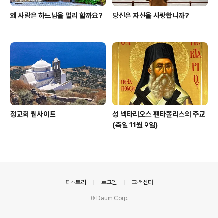
왜 사람은 하느님을 멀리 할까요?
당신은 자신을 사랑합니까?
정교회 웹사이트
성 넥타리오스 펜타폴리스의 주교
(축일 11월 9일)
의안내
티스토리
로그인
고객센터
© Daum Corp.