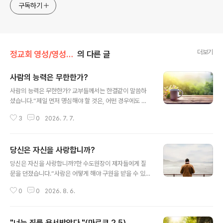
구독하기
더보기
정교회 영성/영성의 샘터
의 다른 글
사람의 능력은 무한한가?
글 내용
사람의 능력은 무한한가? 교부들께서는 한결같이 말씀하
셨습니다.“제일 먼저 명심해야 할 것은, 어떤 경우에도 자
기 자신에게 의지해서는 안됩니다.”지금 우리 앞에 놓인 영
3
0
2026. 7. 7.
적 투쟁은 특히나 치열하고 어렵습니다. 인간의 유약한 능
력만으로 이 싸움을 수행하기에는 한계가 너무나 많습니
다. 만약 자신의 능력만을 의지한다면, 우리는 곧 땅에 쓰러
당신은 자신을 사랑합니까?
지고 말 것이며 투쟁을 계속할 의욕마저 잃게 될 것입니다.
글 내용
오직 하느님만이 우리에게 참된 승리를 안겨줄 수 있습니
당신은 자신을 사랑합니까?한 수도원장이 제자들에게 질
다.자신에게 의지하지 않겠다고 결심하는 순간부터, 대부
문을 던졌습니다.“사람은 어떻게 해야 구원을 받을 수 있으
분의 사람에게는 심각한 내적 갈등과 어려움이 따릅니다.
며, 왜 구원을 받지 못하는가?"다시 말해, "어떻게 하면 하
하지만 우리는 이를 반드시 극복해야 합니다. 그렇지 않으
0
0
2026. 8. 6.
늘나라에 도달할 수 있으며, 도달하지 못하는 이들의 이유
면 영적으로 더 나아갈 수 없습니다. 만약 사람이 자신은 모
는 무엇인가?"이에 대한 대답은 의외로 간단합니다.사람은
든 것을 알며 무엇이든 할 수 있고 그 어떤..
자신이 무엇을 원하느냐에 따라 구원을 받을 수도 있고, 받
"너는 죄를 용서받았다."(마르코 2,5)