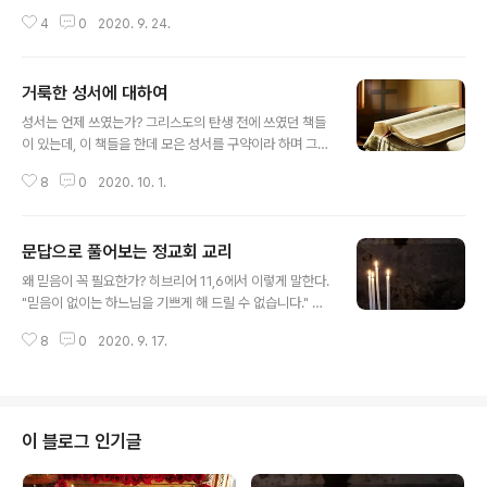
가 되었다. 달리는 책이라는 뜻의 ΒΙΒΛΟΣ / BIBLE이라고
4
0
2020. 9. 24.
부른다.(여호수아 1,8 참조) 성서를 ΒΙΒΛΟΣ / BIBLE이라
고 부르는 의미는 무엇인가? 책이라는 의미이기는 하지만,
성서는 여호수아 1,8의 말하는 모든 책 중에서 가장 으뜸
거룩한 성서에 대하여
되는 책이다. 책 중의 왕이라는 의미로 그리스어 대문자로
글 내용
쓴다. 거룩한 전승과 성서는 어느 쪽이 더 오래된 것인가?
성서는 언제 쓰였는가? 그리스도의 탄생 전에 쓰였던 책들
거룩한 계시가 원래부터 전해져 내려오게 된 것은 거룩한
이 있는데, 이 책들을 한데 모은 성서를 구약이라 하며 그리
전승에 의해서이다. 아담에서 모세에 이르기까지는 성서가
스도의 탄생 후에 쓰인 책들을 신약이라 부른다. 구약, 신약
없었다. 우리 주 예수 그리스도 역시 가르침과 계명 등을 글
8
0
2020. 10. 1.
이라고 하는 의미는 무엇인가? 옛 약속과 새로운 약속을 의
이 아닌 말로써 제자들에게 전해 주셨다. 사도들 역시 처음
미한다. 구체적으로 말하면 하느님과 사람 사이에 맺은 과
에는 믿..
거의 계약과 새로운 계약을 말하는 것이다. 구약은 무엇을
문답으로 풀어보는 정교회 교리
말하는가? 하느님께서 인간을 구원하시기 위하여 구세주
글 내용
를 세상에 보내 주실 것을 약속하셨고, 그분을 맞아들이기
왜 믿음이 꼭 필요한가? 히브리어 11,6에서 이렇게 말한다.
위하여 어떻게 준비하여야 할 것인가에 대하여 말한다. 하
"믿음이 없이는 하느님을 기쁘게 해 드릴 수 없습니다." 왜
느님께서는 사람들이 구세주를 맞아들이도록 어떻게 준비
믿음 안에서 올바른 일을 행해야만 하는가? 야고보서 2,2
시키셨나? 거룩한 계시를 예언자들의 예언과 표적들을 통
8
0
2020. 9. 17.
0에서 이렇게 말한다. "행동이 뒤따르지 않는 믿음은 아무
해서 점차적으로 알려 주셨다. 신약은 무엇을 말하는가? 하
도움이 없다는 것을 …." 믿음은 무엇인가? 히브리서 11,1에
느님께서 구약에서 약속하신 구세주, 하느님..
서 사도 바울로는 믿음에 대한 정의를 이렇게 내리고 있다.
"믿음은 우리가 바라는 것을 보증해주고 볼 수 없는 것들을
확증해 줍니다." 다시 말해서 우리가 눈에 보이지 않는 것들
이 블로그 인기글
에 대하여 믿음으로써 선한 것들이 실제적으로 존재하고
있다는 것에 우리가 희망을 갖고 흔들리지 않는 신념을 말