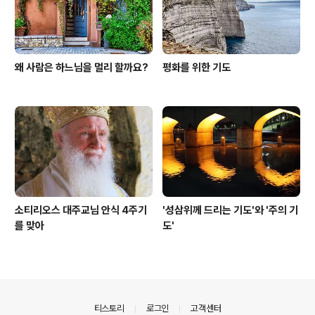
왜 사람은 하느님을 멀리 할까요?
평화를 위한 기도
소티리오스 대주교님 안식 4주기
'성삼위께 드리는 기도'와 '주의 기
를 맞아
도'
의안내
티스토리
로그인
고객센터