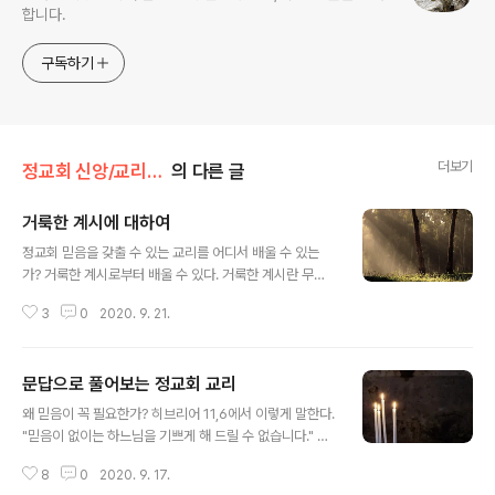
합니다.
구독하기
더보기
정교회 신앙/교리문답
의 다른 글
거룩한 계시에 대하여
글 내용
정교회 믿음을 갖출 수 있는 교리를 어디서 배울 수 있는
가? 거룩한 계시로부터 배울 수 있다. 거룩한 계시란 무엇
인가? 하느님 자신이 사람들에게 하느님을 올바로 믿고 온
3
0
2020. 9. 21.
전히 예배드리도록 가르쳐 알게 해 주시는 것을 의미한다.
하느님께서는 모든 사람에게 이런 계시를 주셨는가? 하느
님께서는 모든 사람을 위해 계시해 주셨다. 왜냐하면 구원
문답으로 풀어보는 정교회 교리
을 위해 절대 필요하기 때문이다. 그러나 누구나 이 계시를
글 내용
하느님으로부터 직접 받아들일 자격이 있는 것이 아니기
왜 믿음이 꼭 필요한가? 히브리어 11,6에서 이렇게 말한다.
때문에 몇몇 사람에게 계시를 내려주시고 그들로 하여금
"믿음이 없이는 하느님을 기쁘게 해 드릴 수 없습니다." 왜
받아들이기를 원하는 사람에게 전하게 하셨다. 왜 모든 사
믿음 안에서 올바른 일을 행해야만 하는가? 야고보서 2,2
람이 하느님으로부터 직접 계시를 받을 수가 없었는가? 그
8
0
2020. 9. 17.
0에서 이렇게 말한다. "행동이 뒤따르지 않는 믿음은 아무