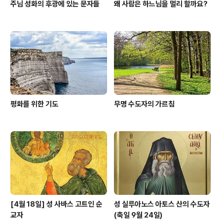
주님 성화의 후광에 있는 문자들
왜 사람은 하느님을 멀리 할까요?
평화를 위한 기도
무명 수도자의 가르침
[4월 18일] 성 사바스 고트인 순
성 실루아노스 아토스 산의 수도자
교자
(축일 9월 24일)