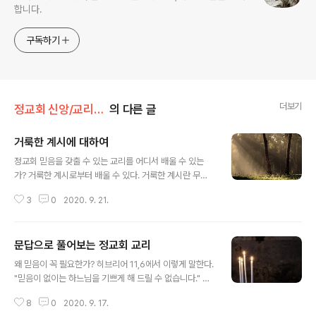
합니다.
구독하기
더보기
정교회 신앙/교리문답
의 다른 글
거룩한 계시에 대하여
글 내용
정교회 믿음을 갖출 수 있는 교리를 어디서 배울 수 있는
가? 거룩한 계시로부터 배울 수 있다. 거룩한 계시란 무엇
인가? 하느님 자신이 사람들에게 하느님을 올바로 믿고 온
3
0
2020. 9. 21.
전히 예배드리도록 가르쳐 알게 해 주시는 것을 의미한다.
하느님께서는 모든 사람에게 이런 계시를 주셨는가? 하느
님께서는 모든 사람을 위해 계시해 주셨다. 왜냐하면 구원
문답으로 풀어보는 정교회 교리
을 위해 절대 필요하기 때문이다. 그러나 누구나 이 계시를
글 내용
하느님으로부터 직접 받아들일 자격이 있는 것이 아니기
왜 믿음이 꼭 필요한가? 히브리어 11,6에서 이렇게 말한다.
때문에 몇몇 사람에게 계시를 내려주시고 그들로 하여금
"믿음이 없이는 하느님을 기쁘게 해 드릴 수 없습니다." 왜
받아들이기를 원하는 사람에게 전하게 하셨다. 왜 모든 사
믿음 안에서 올바른 일을 행해야만 하는가? 야고보서 2,2
람이 하느님으로부터 직접 계시를 받을 수가 없었는가? 그
8
0
2020. 9. 17.
0에서 이렇게 말한다. "행동이 뒤따르지 않는 믿음은 아무