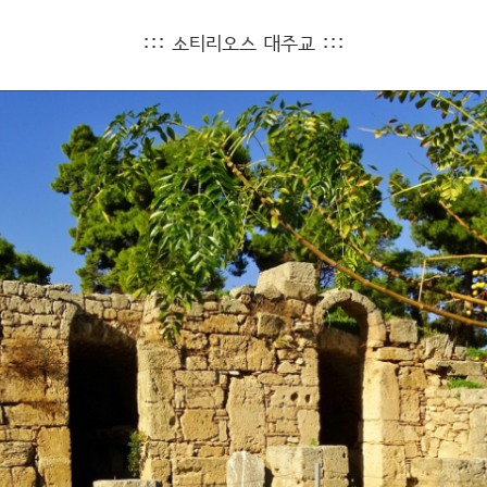
::: 소티리오스 대주교 :::