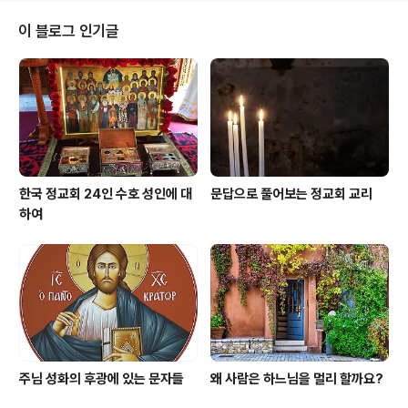
전 450년경) 뿐 아니라 에즈라와 느헤미야 예언자의 종교
적 개혁작업도 도우셨다. 그러나 오래지 않아 사제들은 또
이 블로그 인기글
다시 자신들에게 주어진 성스러운 의무들을 게을리 하게
되었다. 그리고 이스라엘 백성들은 율법의 가르침들을 그
대로 따르지 않고 어겼으며, 도덕적인 상태 또한 더 나빠졌
다. 그리하여 주님께서는 말라키아 예언자를 보내셔서 당
신의 뜻을 전하게 하셨다. 영..
한국 정교회 24인 수호 성인에 대
문답으로 풀어보는 정교회 교리
하여
주님 성화의 후광에 있는 문자들
왜 사람은 하느님을 멀리 할까요?