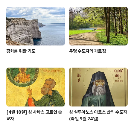
평화를 위한 기도
무명 수도자의 가르침
[4월 18일] 성 사바스 고트인 순
성 실루아노스 아토스 산의 수도자
교자
(축일 9월 24일)