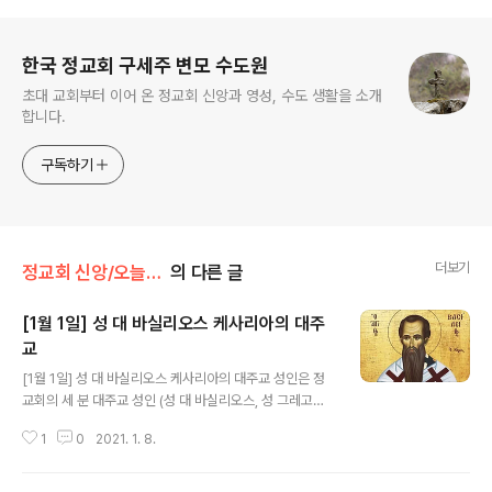
로그 정보
한국 정교회 구세주 변모 수도원
초대 교회부터 이어 온 정교회 신앙과 영성, 수도 생활을 소개
합니다.
구독하기
더보기
정교회 신앙/오늘의 축일
의 다른 글
[1월 1일] 성 대 바실리오스 케사리아의 대주
교
글 내용
[1월 1일] 성 대 바실리오스 케사리아의 대주교 성인은 정
교회의 세 분 대주교 성인 (성 대 바실리오스, 성 그레고리
오스 신학자, 성 요한 크리소스톰: 1월 30일) 가운데 한 분
1
0
2021. 1. 8.
이다. 약 330년경 지금의 터키 곧, 예전의 소아시아의 카
파도키아 지역 케사리아에서 사제인 아버지 바실리오스와
덕성을 갖춘 어머니 에밀리아 사이에서 태어났다. 그의 가