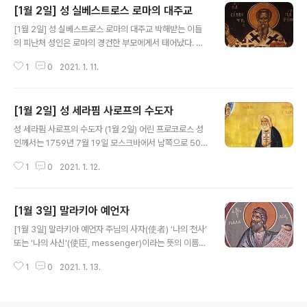
[1월 2일] 성 실베스트로스 로마의 대주교
정은 부유했으며, 부모는 모두 열 명의 자녀를 두었다. 성인
글 내용
은 케사리아의 가장 우수한 학교에서 공부한 뒤, 콘스탄티
[1월 2일] 성 실베스트로스 로마의 대주교 박해받는 이들
노플과 아테네에서도 수학했다. 특히 당시의 아테네는 가
의 피난처 성인은 로마의 경건한 부모에게서 태어났다. 어
장 우수한 학자들과 교사들이 모이는 학문의 중심지였고,
려서부터 신앙심이 깊었던 성인은 박해를 피해 숨을 곳을
그곳에서 평생의 친구인 성 그레고리오스 신학자와 교분을
1
0
2021. 1. 11.
찾는 이들에게 용감히 은신처를 마련해 주곤 하였다. 성인
나눴다. 유학 중에도 성인은 고기나 생선은 물론이고 포도
자신도 체포되었으나 기적적으로 풀려난 뒤, 로마의 밀티
주도 입에 대지 않는 금욕생활..
아디스(Miltiades) 대주교에 의해 사제로 서품되었다. 밀
[1월 2일] 성 세라핌 사로프의 수도자
티아디스 대주교가 안식하시자(314년) 성인께서는 그 뒤
글 내용
를 이어 로마의 대주교가 되셨다. 이후 성인께서는 양떼들
성 세라핌 사로프의 수도자 (1월 2일) 어린 프로코로스 성
을 돌보는 사목과 교회의 가르침들을 지켜나가는 일에서
인께서는 1759년 7월 19일 모스크바에서 남쪽으로 500
진정한 베드로 사도의 후계자임을 증명해 보이셨다. 성인
km 정도 떨어진 쿠르스크 지방의 부유한 상인 집안에서 태
께서는 가난한 이들을 위해 언제나 식량을 준비해 두셨고,
1
0
2021. 1. 12.
어나셨다. 이 당시는 이른바 ‘계몽주의’(Enlightenment)
이교도들의 풍습과 교회의 관습을 구별하기 위해 필요한
의 빛이 유럽과 러시아를 가득 채우면서 무신론(無神論)
규정들을 만드셨다. 그리고 여러 가지 기적..
과 (기독교) 박해의 어두운 시대가 올 것임을 예고하던 때
[1월 3일] 말라키아 예언자
였다. 성인의 부모님인 이시도로스와 아가티는 경건한 그
글 내용
리스도인이었으나 불행히도 아버지는 성인이 세 살 되던
[1월 3일] 말라키아 예언자 주님의 사자(使者) ‘나의 천사’
해에 돌아가시고 말았다. 어릴적 성인의 세례명은 프로코
또는 ‘나의 사신'(使臣, messenger)이라는 뜻의 이름을
로스였으며, 아홉 살이 되던 해에 큰 병이 들었지만 기적적
지닌 예언자께서는 레위 지파에 속하는 분으로서, 기원전
으로 치유되는 경험을 하였다. 사로프 수도원 열일곱 살이
1
0
2021. 1. 13.
5세기 무렵 이스라엘 백성들이 바빌론 포로생활에서 돌아
되던 1776년 성인께서는 어머니의 축복을 받고 모스크바
온 뒤 소파(Sopha)라는 곳에서 태어나셨다. 매우 젊은 나
남동쪽의 사로프(Sarov)..
이에 예언자께서는 예루살렘 성전을 다시 세우는 일(기원