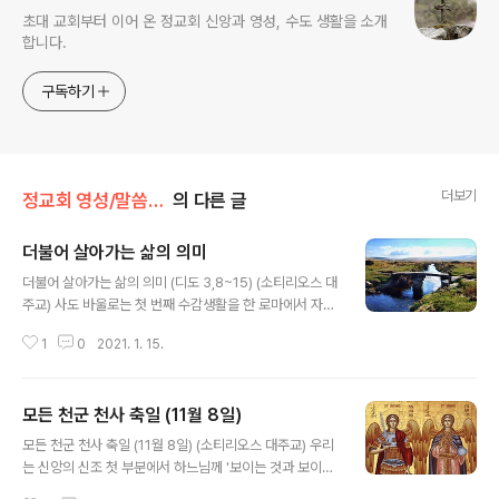
초대 교회부터 이어 온 정교회 신앙과 영성, 수도 생활을 소개
합니다.
구독하기
더보기
정교회 영성/말씀과 함께
의 다른 글
더불어 살아가는 삶의 의미
글 내용
더불어 살아가는 삶의 의미 (디도 3,8~15) (소티리오스 대
주교) 사도 바울로는 첫 번째 수감생활을 한 로마에서 자유
롭게 풀려난 후 그의 동행자 디도와 함께 크레타로 향했습
1
0
2021. 1. 15.
니다. 그는 그곳에서 잠시 머물며 활동하다 디도를 크레타
의 주교로 착좌하여 복음 활동을 이어가게 했으며, 자신은
소아시아와 그리스 지역으로 활동을 재개하였습니다. 니코
모든 천군 천사 축일 (11월 8일)
폴리스(북서쪽 그리스)에서 AD 66~67년 겨울을 나기로
글 내용
했습니다. 바로 여기서 디도에게 편지를 보내며 니코폴리
모든 천군 천사 축일 (11월 8일) (소티리오스 대주교) 우리
스에서 만나자고 하였습니다. 오늘 우리가 들은 것은 이 편
는 신앙의 신조 첫 부분에서 하느님께 '보이는 것과 보이지
지의 마지막 부분입니다. 다른 사도들로부터 우리가 익히
않는 것을 창조하신' 믿음을 고백합니다. 하느님께서 창조