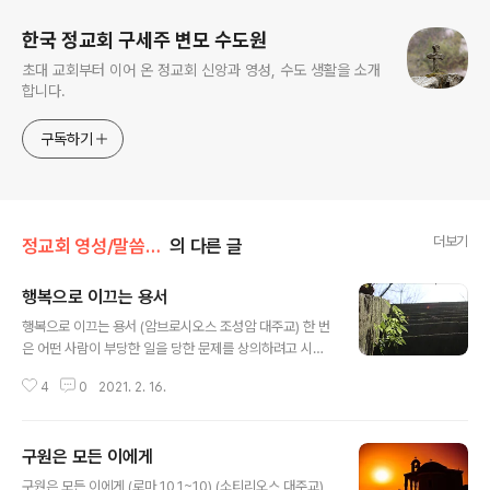
한국 정교회 구세주 변모 수도원
초대 교회부터 이어 온 정교회 신앙과 영성, 수도 생활을 소개
합니다.
구독하기
더보기
정교회 영성/말씀과 함께
의 다른 글
행복으로 이끄는 용서
글 내용
행복으로 이끄는 용서 (암브로시오스 조성암 대주교) 한 번
은 어떤 사람이 부당한 일을 당한 문제를 상의하려고 시소
이 신부를 찾아갔습니다. "신부님, 아무개가 나에게 부당한
4
0
2021. 2. 16.
일을 했기에 그에게 복수하고 싶습니다. 얼마 전 그는 나에
게 속임수를 써서 내 토지의 아주 큰 부분을 차지했습니다.
그리고 어디에 있던 나와 내 가족에 대해 나쁜 소문을 퍼뜨
구원은 모든 이에게
리고 있습니다." "그러지 말게," 신부님은 말했습니다. "그
글 내용
를 용서하여야만 하네. 복수는 아주 큰 죄라네." "내가 아파
구원은 모든 이에게 (로마 10,1~10) (소티리오스 대주교)