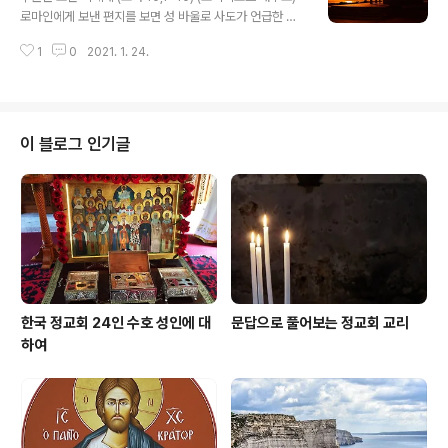
했던 것처럼 그도 고통을 느끼게 하지 못한다면, 잊지 못할
로마인에게 보낸 편지를 보면 성 바울로 사도가 언급한 두
겁니다." 그는 복수의 욕망에 사로잡혀 이야기를 하고 있었
가지 기본적 진실에 관한 것, 특히 오늘날 우리와의 관련성
습니다. 그가 말을 듣지 않자, 신부님은 하느님께서 그를 밝
1
0
2021. 1. 24.
에 대해 알 수 있습니다. 첫째, 모든 이들을 위해 우리의 온
히셔서 어떤 것이 영혼에 유익한 것인지 깨닫게 해달라고
마음과 진정으로 구원을 찾고 열망해야 한다는 것입니다.
같이 기도하자고..
우리에게 가까운 이들뿐만 아니라 모든 이들을 위한 구원
입니다. 둘째, 그리스도께서 주신 구원은 모든 이들에게 열
려 있고 누구든 그리스도께로 향하는 사람은 구원받을 수
이 블로그 인기글
있다고 성 사도는 말합니다. 성 바울로는 자신의 동족인 유
대인들의 구원에 줄곧 가득 찬 열의를 지니고 있었습니다.
사울(성 바울로의 유대인 이름)은 그리스도께로 돌아선 순
간, 조국으로부터 끊임없는 비난을 받아야 했습니다. 감옥
에 갇혔고, 돌을 맞았으며..
한국 정교회 24인 수호 성인에 대
문답으로 풀어보는 정교회 교리
하여