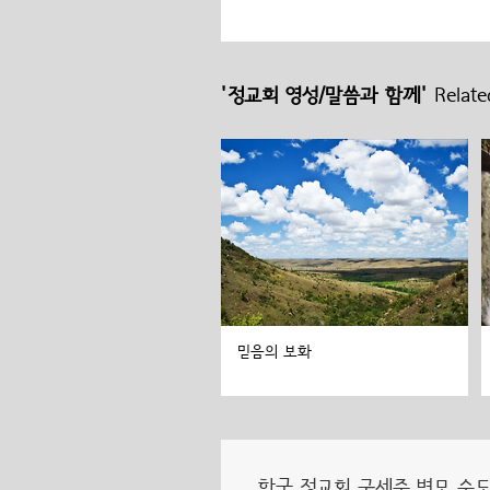
'정교회 영성/말씀과 함께'
Related
믿음의 보화
한국 정교회 구세주 변모 수