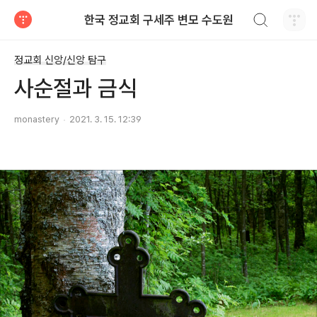
검색하기
한국 정교회 구세주 변모 수도원
티스토리
정교회 신앙/신앙 탐구
사순절과 금식
monastery
2021. 3. 15. 12:39