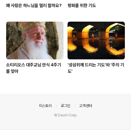
왜 사람은 하느님을 멀리 할까요?
평화를 위한 기도
소티리오스 대주교님 안식 4주기
'성삼위께 드리는 기도'와 '주의 기
를 맞아
도'
의안내
티스토리
로그인
고객센터
© Daum Corp.