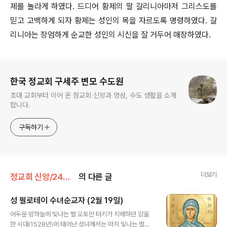
제를 놀라게 하였다. 드디어 황제의 딸 갈리니아마저 그리스도를
믿고 고백하게 되자 황제는 성인의 목을 자르도록 명령하였다. 갈
리니아는 장엄하게 순교한 성인의 시신을 잘 거두어 매장하였다.
로그 정보
한국 정교회 구세주 변모 수도원
초대 교회부터 이어 온 정교회 신앙과 영성, 수도 생활을 소개
합니다.
구독하기
더보기
정교회 신앙/24인 수호성인
의 다른 글
성 필로테이 수녀순교자 (2월 19일)
글 내용
어두운 밤하늘에 빛나는 별 오토만 터키가 지배하던 암울
한 시대(1528년)에 태어난 성녀께서는 마치 빛나는 별처