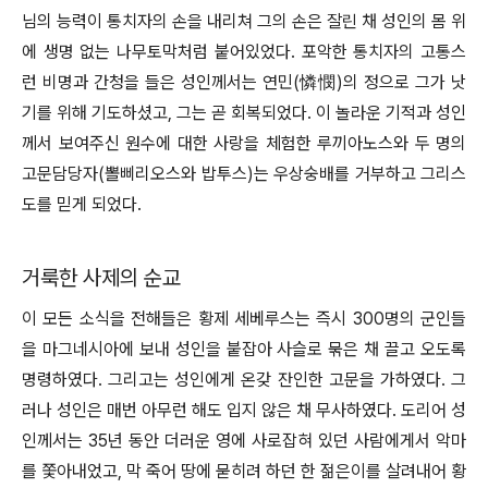
님의 능력이 통치자의 손을 내리쳐 그의 손은 잘린 채 성인의 몸 위
에 생명 없는 나무토막처럼 붙어있었다. 포악한 통치자의 고통스
런 비명과 간청을 들은 성인께서는 연민(憐憫)의 정으로 그가 낫
기를 위해 기도하셨고, 그는 곧 회복되었다. 이 놀라운 기적과 성인
께서 보여주신 원수에 대한 사랑을 체험한 루끼아노스와 두 명의
고문담당자(뽈삐리오스와 밥투스)는 우상숭배를 거부하고 그리스
도를 믿게 되었다.
거룩한 사제의 순교
이 모든 소식을 전해들은 황제 세베루스는 즉시 300명의 군인들
을 마그네시아에 보내 성인을 붙잡아 사슬로 묶은 채 끌고 오도록
명령하였다. 그리고는 성인에게 온갖 잔인한 고문을 가하였다. 그
러나 성인은 매번 아무런 해도 입지 않은 채 무사하였다. 도리어 성
인께서는 35년 동안 더러운 영에 사로잡혀 있던 사람에게서 악마
를 쫓아내었고, 막 죽어 땅에 묻히려 하던 한 젊은이를 살려내어 황