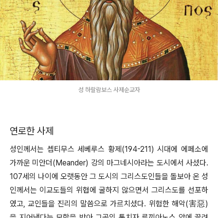
성 하랄람보스 사제순교자
연로한 사제
성인께서는 셉티무스 세베루스 황제(194-211) 시대에 에페소에
가까운 미안더(Meander) 강의 마그네시아라는 도시에서 사셨다.
107세의 나이에 오랫동안 그 도시의 그리스도인들을 돌보아 온 성
인께서는 이교도들의 위협에 굴하지 않으면서 그리스도를 선포하
였고, 교인들을 진리의 말씀으로 가르치셨다. 위험한 해악(害惡)
을 지어낸다는 모함을 받아 그곳의 통치자 루끼아노스 앞에 끌려