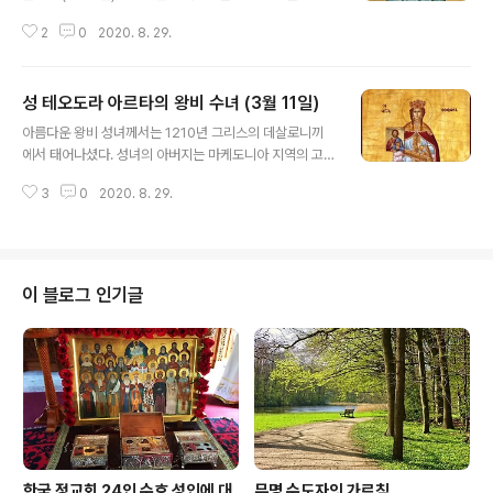
럼, 압제받던 아테네 시민들에게 하느님의 자비를 비춰주
2
0
2020. 8. 29.
었으며, 위험에 처한 수많은 영혼들을 정의와 구원의 길로
인도하였다. 귀족 가문인 베니젤루(Venizelou) 집안에서
그 어머니의 오랜 기도에 대한 응답으로 얻은 아이는 어렸
성 테오도라 아르타의 왕비 수녀 (3월 11일)
을 때부터 고행과 금욕 그리고 관상(觀想 contemplatio
글 내용
n) 생활에 특별한 관심을 나타내 보였다. 그러나 열두 살이
아름다운 왕비 성녀께서는 1210년 그리스의 데살로니끼
되자, 부모들이 힘들게 청원하여 얻은 상속녀로서 성녀의
에서 태어나셨다. 성녀의 아버지는 마케도니아 지역의 고
결혼은 본인의 뜻과는 무관하게 이루어졌다. 남편은 거칠
명(高名)한 행정관이요 그리스도인이었다. 성녀의 어머니
고 폭력적인 성격을 지닌 사람이어서 성녀를 부당하게 학
3
0
2020. 8. 29.
엘레니는 딸을 하느님의 말씀으로 양육하였으며, 성녀는
대하였다. 그러나 성녀는 이 모든 것을 인내로 견디면서 그
인물과 마음씨 모두가 아름다운 처녀로 자라났다. 그런데 1
가 새로운 사람이 되도록 해달..
204년 프랑크족의 제4차 십자군 원정 때 군인들은 성지
(聖地)를 이슬람교도로부터 해방시킨다는 명분(名分) 아
래 비잔틴 황제를 공격하였다. 그리고 콘스탄티노플을 약
이 블로그 인기글
탈하면서 야만적인 행위를 저질렀다. 이때 비잔티움의 황
제와 귀족들은 그 도시를 떠나 소아시아의 폰도스(Pontu
s)와 니케아 그리고 펠로폰네소스와 이피로스(Epirus: 그
리스의 서부지역) 등으로 흩어져서 통치하게 되었다. 123
0년 이런 정세 속에서 당시 이피로스 지역을 다..
한국 정교회 24인 수호 성인에 대
무명 수도자의 가르침