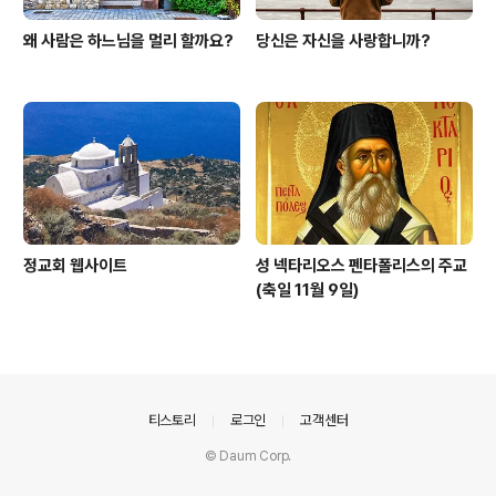
왜 사람은 하느님을 멀리 할까요?
당신은 자신을 사랑합니까?
정교회 웹사이트
성 넥타리오스 펜타폴리스의 주교
(축일 11월 9일)
의안내
티스토리
로그인
고객센터
© Daum Corp.