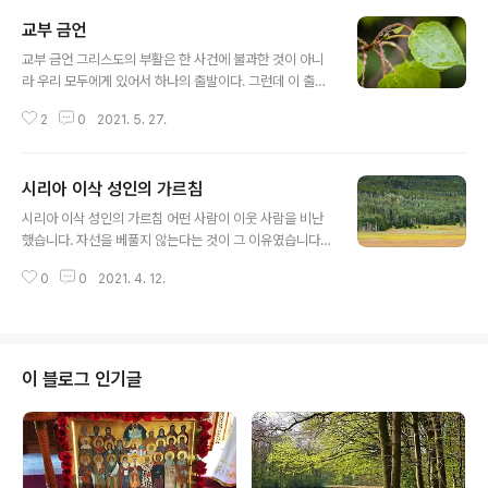
교부 금언
글 내용
교부 금언 그리스도의 부활은 한 사건에 불과한 것이 아니
라 우리 모두에게 있어서 하나의 출발이다. 그런데 이 출발
은 그리스도를 머리로 하는 출발이다. 부활은 다리가 되었
2
0
2021. 5. 27.
다. 죽음에서 생명으로, 땅에서 하늘로 넘어가는 다리이다.
부활하신 그리스도께서는 제자들 한가운데 계셨던 것처럼
그분이 우리 삶의 한 가운데 계시기를 기원해야 한다. 범접
시리아 이삭 성인의 가르침
할 수 없는 부활의 빛을 보는 방법은 우리의 모든 감각을 맑
글 내용
게 하는 일이다.
시리아 이삭 성인의 가르침 어떤 사람이 이웃 사람을 비난
했습니다. 자선을 베풀지 않는다는 것이 그 이유였습니다.
그래서 그는 비판하기를 좋아하는 사람이라는 엄청난 죄에
0
0
2021. 4. 12.
빠지게 되었습니다. 물론 자선도 필요한 것입니다. 그리고
우리가 살아가는 동안 꼭 자선을 실천하도록 해야 합니다.
자선을 하던지 혹은 우리가 다른 선행을 하더라도, 만약 우
리가 남을 비판하는 죄에 빠지게 된다면 우리는 사랑의 결
실을 거두어들일 수가 없습니다. 하느님께서 무엇보다 우
이 블로그 인기글
리에게 원하시는 것은 사랑입니다. 그러고 나서 우리가 다
른 미덕을 갖추기를 바라십니다. 당신이 금식한다고 고기
는 먹지 않으면서, 형제를 비판하여 그 형제의 육신을 먹고
있다면 무슨 소용이 있겠습니까? 그와 같은 금식은 하느님
께서 받아들이시지도 않을뿐더러, 당신을 ..