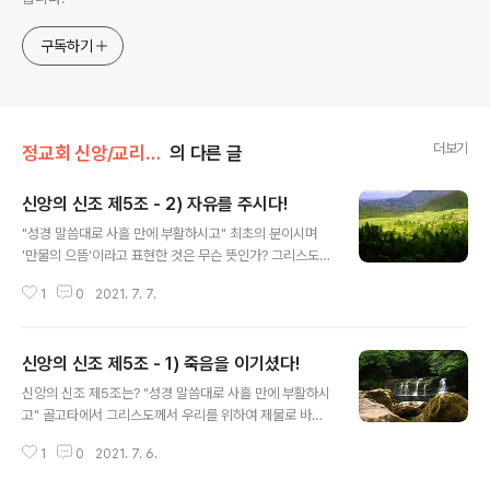
구독하기
더보기
정교회 신앙/교리문답
의 다른 글
신앙의 신조 제5조 - 2) 자유를 주시다!
글 내용
"성경 말씀대로 사흘 만에 부활하시고" 최초의 분이시며
'만물의 으뜸'이라고 표현한 것은 무슨 뜻인가? 그리스도께
서 다른 사람보다 먼저 부활하심으로써 다른 죽은 사람들
1
0
2021. 7. 7.
이 부활을 따를 수 있다는 것을 확증해 주신 것이다. 모든
신자는 그리스도를 머리로 이루어진 한 몸으로 구성되어
있다. 우리의 머리이신 그리스도께서 죽음의 굴레에서 벗
신앙의 신조 제5조 - 1) 죽음을 이기셨다!
어나심으로써 우리 신자들도 죽음의 권세에서 벗어날 수
글 내용
있는 계기를 주신 것이다. 인성을 취하신 그리스도의 육신
신앙의 신조 제5조는? "성경 말씀대로 사흘 만에 부활하시
은 우리가 가진 것과 같은 것이고 그러한 그의 부활은 모든
고" 골고타에서 그리스도께서 우리를 위하여 제물로 바치
사람이 부활을 할 수 있다는 것을 의미하신 것이다. "그리
신 희생 제사를 하느님 아버지께서 받으셨다는 것을 어떻
스도께서 죽은 자들 가운데서 다시 살아나셨다는 것을 우
1
0
2021. 7. 6.
게 증명할 수가 있는가?하느님께서는 죽은 자들 가운데서
리가 전파하고 있는데 여러분 가운데 어떤 사람은 죽은 자
그리스도를 부활시키셨다. 만약 부활이 없었다면 그리스도