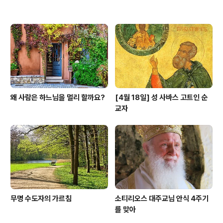
왜 사람은 하느님을 멀리 할까요?
[4월 18일] 성 사바스 고트인 순
교자
무명 수도자의 가르침
소티리오스 대주교님 안식 4주기
를 맞아