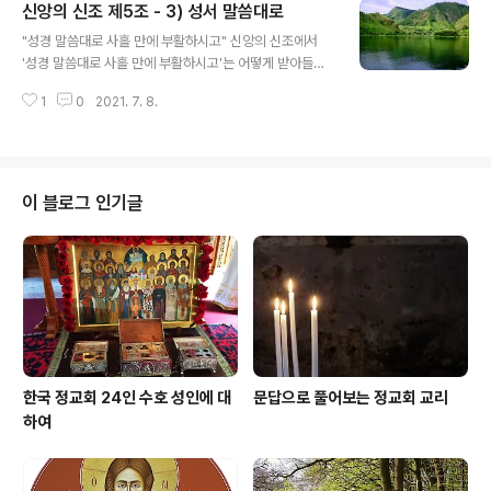
신앙의 신조 제5조 - 3) 성서 말씀대로
이 아니라 제자들이 육신을 훔쳐 가서 부활하였다고 말하
글 내용
는데 이것에 대해서 어떻게 말할 수 있는가? 무덤을 지키던
"성경 말씀대로 사흘 만에 부활하시고" 신앙의 신조에서
병사들도 유대인의 대사제들에게 그리스도께서 부활하셨
'성경 말씀대로 사흘 만에 부활하시고'는 어떻게 받아들여
다고 말하였다. 그러나 대사제들은 그들에게 뇌물을 주어
야 하는가? 이 말이 신앙의 신조에 삽입된 것은 사도 바울
거짓말을 시키게 하여 그들은 거짓말을 퍼트렸던 것이었
1
0
2021. 7. 8.
로가 고린토인들에게 보낸 편지에서 찾아볼 수 있다. "나는
다.(마태오 28,11-15) 그러므로 위의 질문과 같은 거짓이
내가 전해 받은 가장 중요한 것을 여러분에게 전해 드렸습
얼마나 모순이었던가를 지적하여 준다. 이 거짓과..
니다. 그것은 그리스도께서 성서에 기록된 대로 사흘 만에
다시 살아나셨다는 것과 그 후 여러 사람에게 나타나셨다
는 사실입니다."(고린토 전 15,3-4) '성경 말씀대로'라고
이 블로그 인기글
표현한 것은 어디서 근거를 찾아볼 수가 있는가? 이 표현은
구약의 예언자들이 기록한 대로 예수님께서 돌아가시고 부
활하셨다는 것이다. 성서에서 언급한 부분이 있는가? 이사
야 53장을 보면 주님의 고난과 죽음에 대하여 자세히 언급
하였다. "그를 찌른 것은 우..
한국 정교회 24인 수호 성인에 대
문답으로 풀어보는 정교회 교리
하여