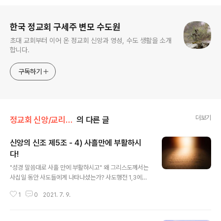
로그 정보
한국 정교회 구세주 변모 수도원
초대 교회부터 이어 온 정교회 신앙과 영성, 수도 생활을 소개
합니다.
구독하기
더보기
정교회 신앙/교리문답
의 다른 글
신앙의 신조 제5조 - 4) 사흘만에 부활하시
다!
글 내용
"성경 말씀대로 사흘 만에 부활하시고" 왜 그리스도께서는
사십일 동안 사도들에게 나타나셨는가? 사도행전 1,3에서
도 언급 하듯이 그리스도께서는 여러 가지 확실한 증거로
1
0
2021. 7. 9.
써 당신이 여전히 살아 계시다는 것을 보여 주시여 하느님
나라에 관한 말씀을 들려주기 위해서이다. 그리스도의 무
덤을 지키고 있었던 병사들이 그리스도께서는 부활하신 것