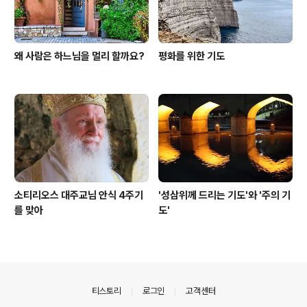
왜 사람은 하느님을 멀리 할까요?
평화를 위한 기도
소티리오스 대주교님 안식 4주기
'성삼위께 드리는 기도'와 '주의 기
를 맞아
도'
의안내
티스토리
로그인
고객센터