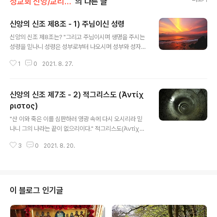
정교회 신앙/교리문답
의 다른 글
신앙의 신조 제8조 - 1) 주님이신 성령
글 내용
신앙의 신조 제8조는? "그리고 주님이시며 생명을 주시는
성령을 믿나니 성령은 성부로부터 나오시며 성부와 성자와
더불어 같은 흠숭과 같은 영광을 받으시며 예언자를 통하
1
0
2021. 8. 27.
여 말씀하셨나이다." 성령을 주님으로 부른 것은 어떤 의미
에서인가? 같은 의미로서 하느님의 아들인 예수님께서도
실제적인 하느님으로서 주님이라고 불린다. 성서에서 이
신앙의 신조 제7조 - 2) 적그리스도 (Άντίχ
사실을 찾아볼 수가 있는가? 사도행전 5,3~4에서 사도 베
드로가 아나니아에게 한 말로써 명백히 알 수가 있다. "아
ριστος)
글 내용
나니아, 왜 사탄에게 마음을 빼앗겨 성령을 속이고 땅 판 돈
"산 이와 죽은 이를 심판하러 영광 속에 다시 오시리라 믿
의 일부를 빼돌렸소? 팔기 전에도 그 땅은 당신 것이었고
나니 그의 나라는 끝이 없으리이다." 적그리스도(Άντίχρι
판 뒤에도 그 돈은 당신 마음대로 할 수 있었던 것이 아니
στος)란 무엇을 가리키는가? 적그리스도는 정상적으로
오? 그런데 어쩌자고 그런 생각을 품었소? 당신은 사람을
3
0
2021. 8. 20.
부모에게서 태어난 사람으로서 교회와 대적시키기 위하여
속인 것이 아니라 하느님을 속인 것..
그 마음 가운데 악마가 들어가 그가 가진 탁월한 능력을 조
정하여 교회를 박해하는 자로서 악마의 종이 된 자를 말한
다. 왜 적그리스도라고 말하는가? 이렇게 말하는 것은 그리
스도를 반대하는 자이기 때문이다. 다른 말로 하면 그는 그
이 블로그 인기글
리스도의 외적인 형태를 갖추고 많은 사람을 현혹하는 자
이다. 외적으로는 선한 양같이 보이나 마음은 야수와 같은
자이다. 사도 요한은 요한 묵시록 13,11에서 그와 같은 자