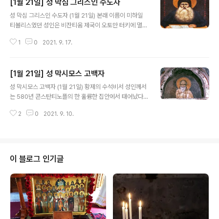
[1월 21일] 성 막심 그리스인 수도자
글 내용
성 막심 그리스인 수도자 (1월 21일) 본래 이름이 미하일
티볼리스였던 성인은 비잔티움 제국이 오토만 터키에 멸망
한 직후인 1470년경 아르따(Arta)에서 태어났다. 성인의
1
0
2021. 9. 17.
집안은 일찍이 총대주교를 배출한 훌륭한 가문이었는데,
성인은 젊은 나이에 이탈리아로 가서 당대의 최고 지성들
에 견줄만한 학문을 쌓았다. 그 후 1507년경 그리스로 돌
[1월 21일] 성 막시모스 고백자
아오는 길에 성인은 아토스산의 바토페디(Vatopedi) 수
글 내용
도원으로 들어가 막시무스(Maximus)라는 이름을 가진
성 막시모스 고백자 (1월 21일) 황제의 수석비서 성인께서
수도자가 되었다. 겸손하면서도 생각이 깊었던 성인은 10
는 580년 콘스탄티노플의 한 훌륭한 집안에서 태어났다.
년 동안 학문연구와 기도 생활을 계속하였다. 1516년 러시
매우 뛰어난 지적, 철학적 능력을 지녔던 성인은 탁월한 성
아의 대공(大公) 미하일 이바노비치가 요청해옴에 따라 시
2
0
2021. 9. 10.
적으로 학업을 마치고 정치적 경력을 쌓기 시작하였다. 61
편과 여러 정교회 서적들을 슬라브어로 번역하기 위해 성
0년 즉위한 이라끌리오스(Heraclius) 황제는 성인을 수
인은 러시아로 떠나게 된다. ..
석비서로 임명하였다. 그러나 부와 권력, 명예도 ‘참된 철
학’(곧, 하느님에 관한 지혜)을 알고 싶은, 어린 시절부터 성
인의 마음속에 있었던 갈망을 잠재울 수는 없었다. 그래서
이 블로그 인기글
단지 3년만 복무한 뒤 성인은 흐리소폴리스(스쿠타리[Sc
utari], 현대의 우스쿠다르[Uskudar: 터키 이스탄불의 보
스포로스 해협 아시아 쪽 해변 남쪽의 한 지역])의 성모 수
도원에서 수도자가 되었다. 성서와 교부들의 저작을 통해
영적으로..