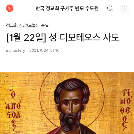
검색하기
한국 정교회 구세주 변모 수도원
티스토리
정교회 신앙/오늘의 축일
[1월 22일] 성 디모테오스 사도
monastery
2021. 9. 24. 01:10