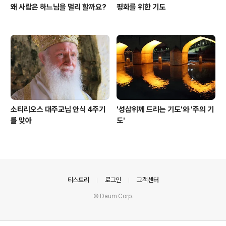
왜 사람은 하느님을 멀리 할까요?
평화를 위한 기도
소티리오스 대주교님 안식 4주기
'성삼위께 드리는 기도'와 '주의 기
를 맞아
도'
의안내
티스토리
로그인
고객센터
© Daum Corp.