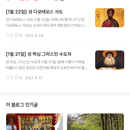
[1월 22일] 성 디모테오스 사도
글 내용
성 디모테오스 사도 (1월 22일) 어머니와 할머니의 신앙
디모테오스 사도는 소아시아의 로마 영토였던 리카오니아
의 리스트라(Lystra)라는 도시에서 이교도인 아버지와 유
1
0
2021. 9. 24.
다인인 어머니 사이에서 태어났다. 어머니 에브니끼(Eunic
e)와 할머니 로이스(Lois)의 보살핌 속에 경건함과 성서를
사랑하며 자라났다.(디모테오 2서 1,5 참조) 바울로 사도가
[1월 21일] 성 막심 그리스인 수도자
두 여성(디모테오 사도의 어머니와 할머니)이 그리스도를
글 내용
받아들이도록 한 후(45년경) 얼마 지나 두 번째로 그 도시
성 막심 그리스인 수도자 (1월 21일) 본래 이름이 미하일
를 방문했을 때(50년경), 젊은 청년 디모테오가 그리스도
티볼리스였던 성인은 비잔티움 제국이 오토만 터키에 멸망
에 대한 열정과 사랑으로 가득 차 있는 것을 보았다. 그리고
한 직후인 1470년경 아르따(Arta)에서 태어났다. 성인의
리스트라와 이코니움의 형제들이 디모테오를 추천함에 따
1
0
2021. 9. 17.
집안은 일찍이 총대주교를 배출한 훌륭한 가문이었는데,
라 바울로 사도는 세례를 주었고, 그의 머리에 손을 얹어 축
성인은 젊은 나이에 이탈리아로 가서 당대의 최고 지성들
복함으로써 당신..
에 견줄만한 학문을 쌓았다. 그 후 1507년경 그리스로 돌
아오는 길에 성인은 아토스산의 바토페디(Vatopedi) 수
도원으로 들어가 막시무스(Maximus)라는 이름을 가진
이 블로그 인기글
수도자가 되었다. 겸손하면서도 생각이 깊었던 성인은 10
년 동안 학문연구와 기도 생활을 계속하였다. 1516년 러시
아의 대공(大公) 미하일 이바노비치가 요청해옴에 따라 시
편과 여러 정교회 서적들을 슬라브어로 번역하기 위해 성