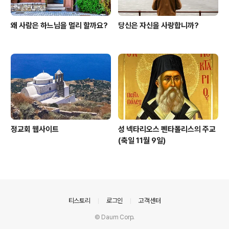
왜 사람은 하느님을 멀리 할까요?
당신은 자신을 사랑합니까?
정교회 웹사이트
성 넥타리오스 펜타폴리스의 주교
(축일 11월 9일)
의안내
티스토리
로그인
고객센터
© Daum Corp.