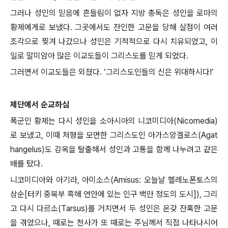
그러나 성인의 믿음에 흔들림이 없자 지방 총독은 성인을 로마의
황제에게로 보냈다. 그곳에서도 잔인한 고문을 당해 살점이 여러
조각으로 찢겨 나갔으나 성인은 기적적으로 다시 치유되었고, 이
일로 말미암아 많은 이교도들이 그리스도를 믿게 되었다.
그러면서 이교도들은 외쳤다. ‘그리스도인들의 신은 위대하시다!’
제단에서 순교하심
폭군인 황제는 다시 성인을 소아시아의 니코미디아(Nicomedia)
로 보냈고, 이때 처형을 모면한 그리스도인 아가스앙겔로스(Agat
hangelus)도 감옥을 탈출해서 성인과 고통을 함께 나누려고 같은
배를 탔다.
니코미디아와 아기라, 아미소스(Amisus: 오늘날 헬레노폰토스의
삼순[터키 중북부 흑해 연안에 있는 인구 백만 정도의 도시]), 그리
고 다시 다르소(Tarsus)를 거치면서 두 성인은 온갖 잔혹한 고문
을 겪었으나, 때로는 천사가 또 때로는 주님께서 직접 나타나시어