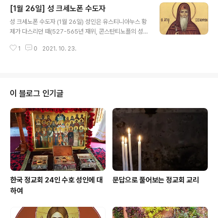
[1월 26일] 성 크세노폰 수도자
함께 유배되었던 성인의 지지자들이 점차 다시 원래의 교
글 내용
구(敎區)로 복귀하였다. 그러다 434년 쁘로클로스 성인(1
성 크세노폰 수도자 (1월 26일) 성인은 유스티니아누스 황
1월 20일)이 콘스탄티노플의 총대주교가 되어, 몇 년 동안
제가 다스리던 때(527-565년 재위, 콘스탄티노플의 성
황제를 설득한 끝에 마침내 요한 성인의 성해(聖骸)를 콘
소피아 대성당을 건축하였음)에 콘스탄티노플에서 큰 부
스탄티노플로 이장하도록 하는 데 성공하였다. 용서와 사
1
0
2021. 10. 23.
(富)와 명성을 지닌 원로원 의원이었다. 그에게는 아내 마
랑 그러나 성령의 은총으로 살아 계시던 요한 성인께서는
리아와 두 아들, 아르카디우스와 요한이 있었다. 어린 시절
사람들이 당신의 성해를 옮기도..
부터 두 자녀에게 훌륭한 가정교육을 시킨 성인은 그들이
나이가 들자 베리투스(현 레바논의 수도 베이루트)에 있는
유명한 법률학교에서 공부를 계속하도록 보냈다. 그러나
이 블로그 인기글
불행히도 콘스탄티노플에서 베리투스로 가던 배가 심한 폭
풍우를 만나 파선되는 바람에 두 형제는 서로 헤어진 채 간
신히 목숨만 구할 수 있었다. 요한은 티레(Tyre)에 가까운
해변에 닿았다. 이 세상 것의 덧없음을 깨달은 그는 그 지역
에 있는 한 수도원에 들어갔다..
한국 정교회 24인 수호 성인에 대
문답으로 풀어보는 정교회 교리
하여