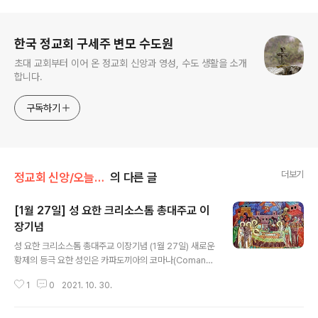
로그 정보
한국 정교회 구세주 변모 수도원
초대 교회부터 이어 온 정교회 신앙과 영성, 수도 생활을 소개
합니다.
구독하기
더보기
정교회 신앙/오늘의 축일
의 다른 글
[1월 27일] 성 요한 크리소스톰 총대주교 이
장기념
글 내용
성 요한 크리소스톰 총대주교 이장기념 (1월 27일) 새로운
황제의 등극 요한 성인은 카파도끼아의 코마나(Comana)
에서 안식한 뒤 그곳의 바실리스코스 성인과 루시안 성인
1
0
2021. 10. 30.
의 무덤 곁에 묻혔다. 다음 해(408년) 성인의 유배에 대한
책임이 있던 아르카디오스 황제와 에브도끼아 황후가 죽고
그들의 아들인 테오도시오스 2세가 황제 자리에 오르자,