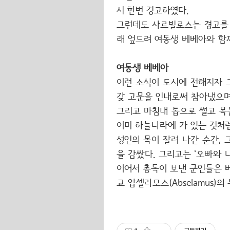
시 한번 경고하였다.
그런데도 사르빌로스는 경고를 
래 엎드려 여동생 베베아와 함
여동생 베베아
이런 소식이 도시에 전해지자 그
갖 고문을 인내로써 참아냈으며,
그리고 마침내 톱으로 썰고 목
이미 하늘나라에 가 있는 것처
성인의 목이 잘려 나간 순간,
을 감쌌다. 그리고는 ‘오빠와 
이어서 총독이 보낸 군인들은 
교 압셀라모스(Abselamus