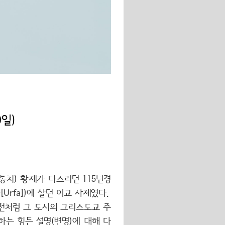
일)
년 통치) 황제가 다스리던 115년경
Urfa])에 살던 이교 사제였다.
전처럼 그 도시의 그리스도교 주
는 힘든 설명(변명)에 대해 다