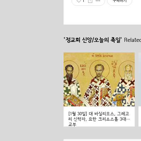
1
구독하기
'정교회 신앙/오늘의 축일'
Related
[1월 30일] 대 바실리오스, 그레고
리 신학자, 요한 크리소스톰 3대
교부