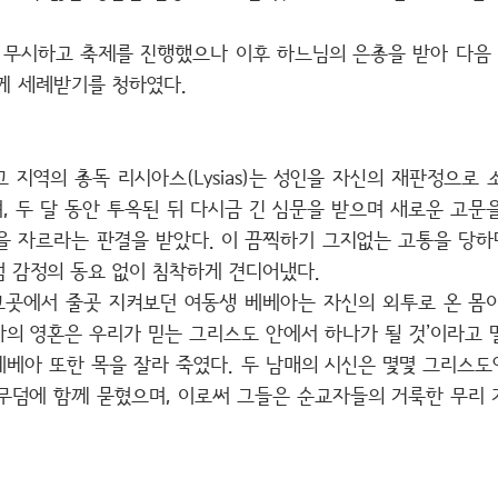
무시하고 축제를 진행했으나 이후 하느님의 은총을 받아 다음 
께 세례받기를 청하였다.
 지역의 총독 리시아스(Lysias)는 성인을 자신의 재판정으로
 두 달 동안 투옥된 뒤 다시금 긴 심문을 받으며 새로운 고문
을 자르라는 판결을 받았다. 이 끔찍하기 그지없는 고통을 당하
럼 감정의 동요 없이 침착하게 견디어냈다.
 그곳에서 줄곳 지켜보던 여동생 베베아는 자신의 외투로 온 몸
나의 영혼은 우리가 믿는 그리스도 안에서 하나가 될 것’이라고 
베베아 또한 목을 잘라 죽였다. 두 남매의 시신은 몇몇 그리스도
)의 무덤에 함께 묻혔으며, 이로써 그들은 순교자들의 거룩한 무리