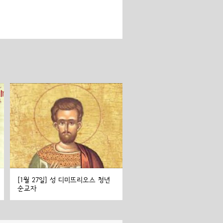
[1월 27일] 성 디미뜨리오스 청년
순교자