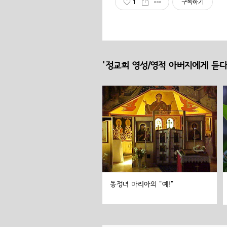
1
구독하기
'정교회 영성/영적 아버지에게 듣다
동정녀 마리아의 "예!"