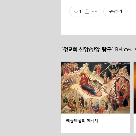
1
구독하기
'정교회 신앙/신앙 탐구'
Related A
베들레헴의 메시지