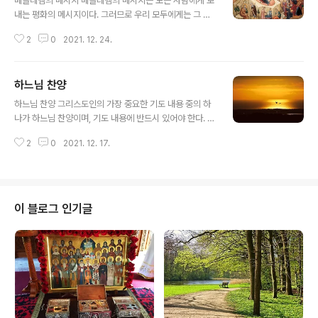
베들레헴의 메시지 베들레헴의 메시지는 모든 사람에게 보
내는 평화의 메시지이다. 그러므로 우리 모두에게는 그 메
시지가 나에게 보내는 메시지가 되는 것이다. 오늘 동정녀
2
0
2021. 12. 24.
께서 본체를 초월하는 분을 낳으시니, 땅은 범접할 수 없는
분에게 동굴을 제공하고, 천사들은 목자들과 함께 영광을
드리고, 박사들은 별 따라 길을 떠나는도다. 태초부터의 하
하느님 찬양
느님이 우리를 위해 아이로 태어나심이니라. “내 왕국은 이
글 내용
세상 것이 아니다... 나는 오직 진리를 증언하려고 났으며
하느님 찬양 그리스도인의 가장 중요한 기도 내용 중의 하
그 때문에 세상에 왔다. 진리 편에 선 사람은 내 말을 귀담
나가 하느님 찬양이며, 기도 내용에 반드시 있어야 한다. 하
아듣는다.”(요한 18,36-37)
느님 찬양은 하느님께 대한 그리스도인의 가장 중요한 의
2
0
2021. 12. 17.
무 중의 하나이기도 하다. 우리가 하느님을 찬양하는 이유
는 그분이 주님이시고 하느님이시기 때문이다. 존재하지도
않았던 우리를 존재케 하시고 장차 하늘나라에서 영원히
살 수 있도록 해주신 창조주이시기 때문이다. 애정이 가득
하신 아버지로서 우리의 삶을 지켜보시며 자상하게 보살펴
이 블로그 인기글
주시기 때문이다. 우리가 청원하는 모든 육적 영적 청원을
들으시고 그 요청을 구원을 위한 유익한 방향에서 들어 주
시기 때문이다. 무엇보다 더 중요한 것은 우리를 영원한 형
벌에서 구하시기 위해 외아들이신 주 예수 그리스도를 보
내시어 희생케 하심으로써 이 세상을 구원하실 ..