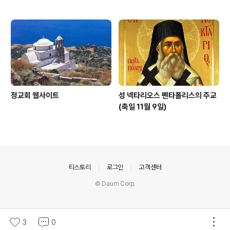
정교회 웹사이트
성 넥타리오스 펜타폴리스의 주교
(축일 11월 9일)
의안내
티스토리
로그인
고객센터
© Daum Corp.
3
0