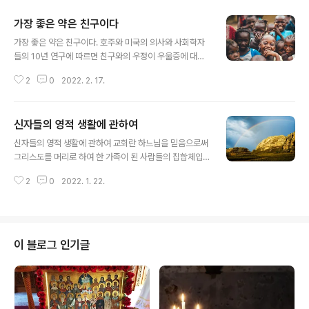
가장 좋은 약은 친구이다
글 내용
가장 좋은 약은 친구이다. 호주와 미국의 의사와 사회학자
들의 10년 연구에 따르면 친구와의 우정이 우울증에 대항
하고 환자들의 빠른 회복과 노화를 지연시킨다고 'NEW Y
2
0
2022. 2. 17.
ORK TIMES' 신문에 기사로 나왔습니다. 기사에 따르면
의사들로부터 확인됐듯이 암이나 다른 중병으로 고통을 받
는 경우에도 친구가 있고, 지속적해서 가까운 관계를 유지
신자들의 영적 생활에 관하여
하고, 문제에 대해서 같이 이야기를 나누는 사람들은 결과
글 내용
적으로 병에 대항하고 다른 사람들보다 더 빨리 회복한다
신자들의 영적 생활에 관하여 교회란 하느님을 믿음으로써
고 합니다. 학자들은 결론 짓기를 “끈끈한 우정이 있는 사
그리스도를 머리로 하여 한 가족이 된 사람들의 집합체입
람들은 언제든지 도움을 청할 수 있는 누군가가 있다고 느
니다. "그리스도는 교회의 머리이십니다"(골로사이 1,18)
낀다."고 합니다.
2
0
2022. 1. 22.
한 가정에는 부모와 자녀, 그리고 형제자매들이 구성원을
이루고 있습니다. 그들은 각기 자신의 개인적인 계획을 세
우고 활동하며 자유로운 생활을 영위하고 있습니다. 그러
나 함께 모여 사는 특색이 있습니다. 그러므로 거기에는 질
서가 있게 마련입니다. 그들에게 어떤 문제가 발생하면 모
이 블로그 인기글
두 참여하여 공동의 문제를 해결하기 위하여 의논하고 계
획을 짜고 실행에 옮겨 각기 서로 도우며 공동체를 이끌어
나가고 있는 것입니다. 그와 마찬가지로 신자로서 우리들
의 교회 생활에는 그와 유사한 면이 있습니다. "우리는 성
령에 힘입어 하느님을 '아빠, 아버지'라고 ..