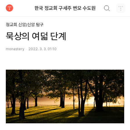
검색하기
한국 정교회 구세주 변모 수도원
티스토리
정교회 신앙/신앙 탐구
묵상의 여덟 단계
monastery
2022. 3. 3. 01:10