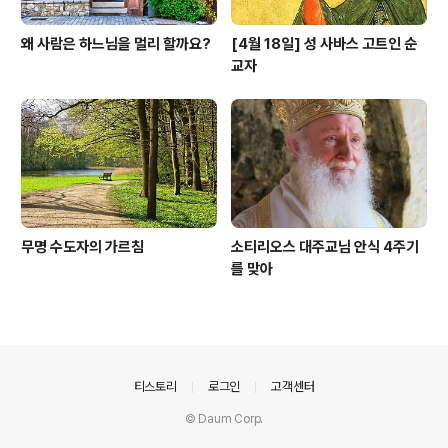
왜 사람은 하느님을 멀리 할까요?
[4월 18일] 성 사바스 고트인 순
교자
무명 수도자의 가르침
소티리오스 대주교님 안식 4주기
를 맞아
의안내
티스토리
로그인
고객센터
© Daum Corp.