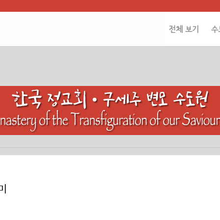
전체 보기
수
미