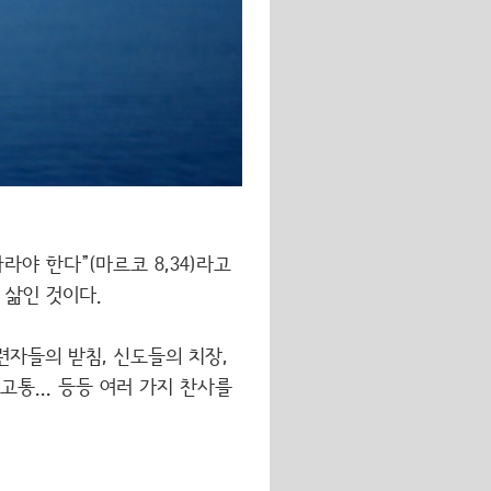
야 한다”(마르코 8,34)라고
 삶인 것이다.
련자들의 받침, 신도들의 치장,
고통... 등등 여러 가지 찬사를