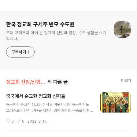
로그 정보
한국 정교회 구세주 변모 수도원
초대 교회부터 이어 온 정교회 신앙과 영성, 수도 생활을 소개
합니다.
구독하기
더보기
정교회 신앙/신앙 탐구
의 다른 글
중국에서 순교한 정교회 신자들
글 내용
중국에서 순교한 정교회 신자들 이웃 나라인 중국에서도
그리스도에 대한 믿음을 지키기 위해 자신의 목숨을 바친
정교회 신자들이 있습니다. 이들은 1900년 6월 11일, 의
5
0
2022. 3. 17.
화단의 난(외세 배척 운동)을 일으킨 세력들의 온갖 회유와
고문과 협박에도 굴하지 않고 끝까지 자신들의 믿음을 지
키면서 죽어간 순교자들입니다. 그 당시 중국에는 수 억 명