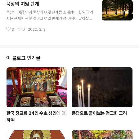
묵상의 여덟 단계
의 인구가 살고 있었는데 대부분의 사람들이 불교나 도교,
글 내용
유교를 믿었으며, 정교회 신자는 아주 극소수인 천여 명 정
묵상의 여덟 단계 묵상의 여덟 단계를 소개합니다. 일곱 가
도에 불과했습니다. 러시아에서 파견된 선교사 이노켄디오
지는 현세에 관한 것이고 여덟 번째가 성 이삭이 말하셨듯
스 수사 신부와 러시아인 협력자 몇 명 그리고 세례를 받은
이 앞으로 올 세상에 관한 것입니다. 성 도로테오스 주교 순
중국인들이었습니다. 그들은 비록 수는 적었지만 아주 잘
3
0
2022. 3. 3.
교자에 의하면, 첫 번째 단계는 현재의 삶에서 오는 시련과
조직된 단체였으며, 북경에 성당과 선교관, 도서관과 인쇄
고난을 아는 것입니다. 이러한 인식은 죄로 인하여 인간의
소 등을 갖추고 서로 영적으로 격려..
본성에 가해진 모든 손상 때문에 우리를 슬프게 합니다. 첫
번째 단계를 시작하는 사람은 아담이 하였듯이 동쪽을 바
라보고 앉아서 다음과 같이 묵상하여야 합니다. "아담은 낙
이 블로그 인기글
원의 기쁨을 잃었기 때문에 주저앉아 울었다. 주먹으로 눈
을 두드리며 말하였다. '오 자비로운 분이시여, 저에게 자비
를 베푸소서, 저는 타락하였나이다.'" 두 번째 단계는 우리
자신의 허물을 알고 하느님의 자비를 깨닫는 것입니다. 선
한 생각을 가지게 되는 ..
한국 정교회 24인 수호 성인에 대
문답으로 풀어보는 정교회 교리
하여