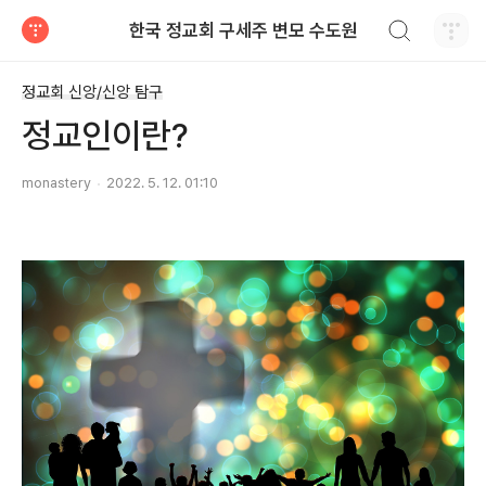
검색하기
한국 정교회 구세주 변모 수도원
티스토리
정교회 신앙/신앙 탐구
정교인이란?
monastery
2022. 5. 12. 01:10