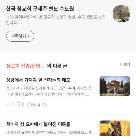
한국 정교회 구세주 변모 수도원
초대 교회부터 이어 온 정교회 신앙과 영성, 수도 생활을 소개
합니다.
구독하기
더보기
정교회 신앙/신앙 탐구
의 다른 글
성당에서 가져야 할 신자들의 태도
글 내용
성당에서 가져야 할 신자들의 태도 만군의 주여, 계시는 곳
그 얼마나 좋으신가! 주의 성전 뜰 안을 그리워하여 '내 영
혼이 애타다가 지치옵나다. 나의 마음 나의 이 몸이 살아 계
3
0
2022. 4. 28.
신 하느님께 기쁜 소리 지르옵니다. 나의 왕, 나의 하느님,
만군의 주여, 당신의 제단 겉에는 참새도 깃들이고 제비도
새끼 칠 보금자리 얻었사옵니다. 당신 집에 사는 사람, 복되
세례자 성 요한에게 붙여진 이름들
오니 길이길이 당신을 찬미하옵니다. - 시편 84 중에서 성
글 내용
당이란 세상에서 가장 거룩한 곳이며, 무엇과도 비교할 수
세례자 성 요한에게 붙여진 이름들 "나는 너희에게 물로 세