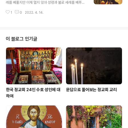
없는 신성한 곳이다. 마치 베들레헴의 동굴과 같고, 골고타
례를 베풀지만 이제 멀지 않아 성령과 불로 세례를 베푸실
의 십자가와 같은 곳이며, 지극히 거룩한 주님의 무덤처럼
분이 오신다"(루가 3,16)라고 하며 주님의 길을 닦은 세례
신성한 곳이다. 또한 이곳은 하느님의 옥좌가 있는 곳이다.
1
0
2022. 4. 14.
자 성 요한에게 붙여진 이름들을 성서에서 살펴자. 훌륭한
그리고 거룩한 제단이 있고 그 위에는 거룩한 성체가 모셔
사람 - "그는 주님 보시기에 훌륭한 인물이 되겠기 때문이
져 있는 곳이..
다. 그는 포도주나 그 밖의 어떤 술도 마시지 않겠고 어머니
태중에서부터 성령을 가득히 받을 것이다.” (루가 1,15) 예
언자 - "너희는 무엇을 보러 나갔더냐? 그렇다! 그런데 사
이 블로그 인기글
실은 예언자보다 더 훌륭한 사람을 보았다. 모든 예언서와
율법은 요한의 날까지를 가르치고 예언하였다."(마태오 11,
7~13 참조) 엘리야 - "너희가 그 예언을 받아 들인다면 다
시 오기로 된 엘리야가 바로 그 요한임을 알 것이다.” (마
태..
한국 정교회 24인 수호 성인에 대
문답으로 풀어보는 정교회 교리
하여