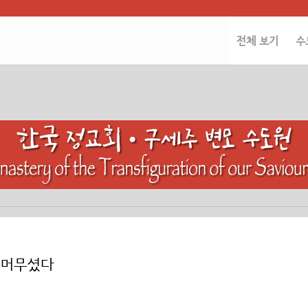
전체 보기
수
 머무셨다