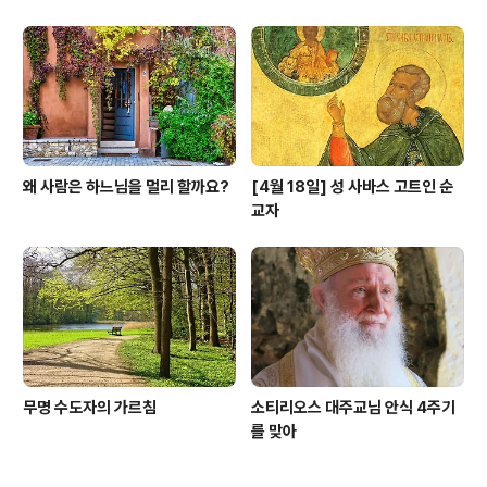
왜 사람은 하느님을 멀리 할까요?
[4월 18일] 성 사바스 고트인 순
교자
무명 수도자의 가르침
소티리오스 대주교님 안식 4주기
를 맞아