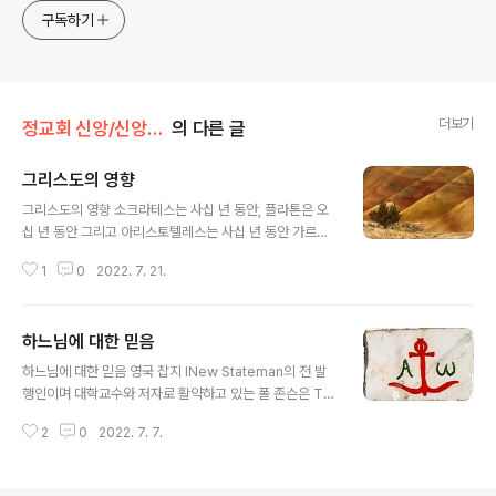
구독하기
더보기
정교회 신앙/신앙 탐구
의 다른 글
그리스도의 영향
글 내용
그리스도의 영향 소크라테스는 사십 년 동안, 플라톤은 오
십 년 동안 그리고 아리스토텔레스는 사십 년 동안 가르쳤
지만, 그리스도께서는 삼 년밖에 가르치지 않으셨다. 그러
1
0
2022. 7. 21.
나 이 삼 년간의 그리스도의 가르침은 위의 세 사람의 위대
한 철학자들의 백삼십 년간의 가르침보다 훨씬 더 큰 영향
을 세상에 끼쳤다. 예수 그리스도께서는 미술을 전공하지
하느님에 대한 믿음
는 않으셨다. 그러나 미켈란젤로, 레오나르도 다빈치 그리
글 내용
고 라파엘로와 같은 작가들은 예수님의 인격과 생애에서
하느님에 대한 믿음 영국 잡지 INew Stateman의 전 발
영감을 받고 위대한 작품을 만들었다. 예수님께서는 시를
행인이며 대학교수와 저자로 활약하고 있는 폴 존슨은 Th
쓰지는 않으셨다. 그러나 단테와 밀러 그리고 수 많은 시인
e Reader's Digest에 기고한 글에서 사람이 하느님을
이 예수님에게서 영감을 받고 위대한 시를 썼다. 예수님께
2
0
2022. 7. 7.
믿어야 하는 이유를 열거하고 있다. 그의 저서 '그리스도교
서는 음악을 하지도 않으셨다. 그러나 헨델, 베토벤 그리고
의 역사'에서는 세계 2차 대전 후 인류사회에서 일어난 부
바흐와 같은 음악가들은 그분의 영감으로 주님..
정적인 사건들은 주로 그리스도교 이후, 윤리라고 이름 지