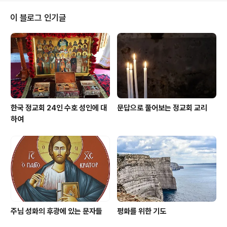
어진 사상에 의해 정부가 지배된 데에 기인한다고 기술하
고 있다. 폴 존슨은 지적하기를, 1. 레닌은 혁명사상을 통치
이 블로그 인기글
이념으로 정함으로써 하느님에 대한 믿음을 탄압하고 국민
을 굶주림에 몰아넣고 대량 숙청하는 결과를 가져오게 했
다. 2. 히틀러는 그리스도교 윤리 대신에 나치당의 강령을
대치함으로써 그 정책에 따라 살인 공장을 짓고 수백만의
무고한 사람을 학살했다...
한국 정교회 24인 수호 성인에 대
문답으로 풀어보는 정교회 교리
하여
주님 성화의 후광에 있는 문자들
평화를 위한 기도