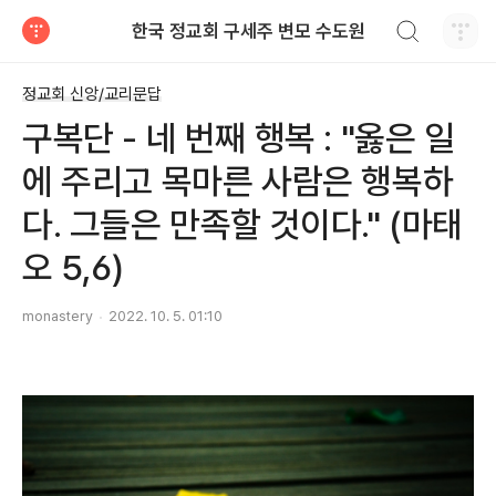
검색하기
한국 정교회 구세주 변모 수도원
티스토리
정교회 신앙/교리문답
구복단 - 네 번째 행복 : "옳은 일
에 주리고 목마른 사람은 행복하
다. 그들은 만족할 것이다." (마태
오 5,6)
monastery
2022. 10. 5. 01:10