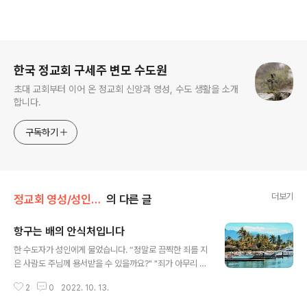
로그 정보
한국 정교회 구세주 변모 수도원
초대 교회부터 이어 온 정교회 신앙과 영성, 수도 생활을 소개
합니다.
구독하기
더보기
정교회 영성/성인의 가르침
의 다른 글
항구는 배의 안식처입니다
글 내용
한 수도자가 성인에게 물었습니다. “정말로 끔찍한 죄를 지
은 사람도 주님께 용서받을 수 있을까요?" "죄가 아무리 크
다고 해도 죄는 작은 불씨에 지나지 않는다. 자애로우신 주
2
0
2022. 10. 13.
님의 사랑은 태평양 같은 바다라고 할 수 있다. 그러니 절대
로 절망하면 안 된다." (성 요한 크리소스톰) 항구는 배의 안