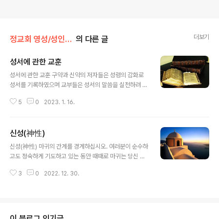
더보기
정교회 영성/성인의 가르침
의 다른 글
성서에 관한 교훈
글 내용
성서에 관한 교훈 구약과 신약의 저자들은 성령의 감화로
성서를 기록하였으며 교부들은 성서의 말씀을 실천하려 노
력하였다. 그다음 세대는 성서 말씀을 가슴에 담았지만, 오
5
0
2023. 1. 16.
늘날의 사람들은 말씀을 책으로 인쇄하여 서고에 넣고 문
을 잠가 버렸다. 언젠가 분별의 은사를 입은 한 스승이 제자
의 문 앞에 숨어있던 사탄을 보았다. 그래서 스승은 제자가
신성(神性)
무엇을 하는지 그의 방을 살펴보았는데 제자는 성서를 펼
글 내용
쳐 하느님의 말씀에 빠져있었다. 그런데 제자가 공부를 끝
신성(神性) 마귀의 간계를 경계하십시오. 여러분이 순수하
내고 성서를 덮는 순간 사탄이 제자를 괴롭히기 위해 그에
고도 정숙하게 기도하고 있는 동안 때때로 마귀는 당신 앞
게 달려들었다.
에 어떤 이상하고 생소한 형상을 불쑥 내보여서 당신 생각
3
0
2022. 12. 30.
에 마치 하느님이 거기 있는 것처럼 상상하게 할 때도 있습
니다. 마귀는 당신 앞에 갑자기 나타난 물체가 바로 신성이
있는 것처럼 당신을 유도합니다. 그러나 신성은 양(量)이나
형태가 없음을 명심하십시오. 성 에바그리오스 은수자
이 블로그 인기글