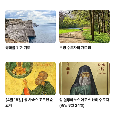
평화를 위한 기도
무명 수도자의 가르침
[4월 18일] 성 사바스 고트인 순
성 실루아노스 아토스 산의 수도자
교자
(축일 9월 24일)