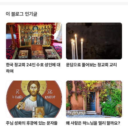
어서 만듭니다. 정교회의 오랜 전통으로 이어져 온 꼴리바
에 어떤 의미가 있는지 살펴보겠습니다. 쌀밥이나 삶은 밀 :
밥이나 밀은 생명의 재순환을, 그리고 땅에 심어진 씨앗이
이 블로그 인기글
'죽어서' 새로운 모습으로 '다시 싹이 트는' 것을 상기시켜
줍니다. 이는 죽어서 땅에 묻힌 인간의 몸이 언젠가는 새로
운 모습으로 다시 부활할 것을 상징합니다.(고린토 전 15,
42~44 참조) 삶은 밀이나 쌀밥이 담긴 꼴리바 그릇을 바
라보면서, 우리가 추도..
한국 정교회 24인 수호 성인에 대
문답으로 풀어보는 정교회 교리
하여
주님 성화의 후광에 있는 문자들
왜 사람은 하느님을 멀리 할까요?