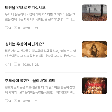
비판을 약으로 여기십시오
글 내용
누가 내 잘못이나 약점에 대해 지적하면 그 지적이 옳든 그
르든 간에 나는 화가 나서 상대방을 공격해댑니다. 그 바람
에 친한 사람들과도 관계가 어색해지고 내 마음은 우울해
4
0
2020. 8. 21.
집니다. 어떻게 하면 좋을까요? 다른 사람의 지적이나 비난
은 우리의 오만이나 우리 자신이 스스로를 대단한 사람이
라고 생각하는 헛된 망상을 고쳐주는 약입니다. 우리는 우
성화는 우상이 아닌가요?
리를 비난하는 사람들에게 분노하기 보다는 오히려 우리
글 내용
자신의 영적인 상태를 깨닫게 해 준 데 대해 그들에게 감사
많은 개신교 신자들이 정교회의 성화를 보고, "너희는 … 어
해야 합니다. 이디오피아의 모세 수도사의 삶을 예로 들어
떤 것이든지 그 모습을 본떠 새긴 우상을 모시지 못한다."
보겠습니다. 모세 수도사가 수도 생활을 하고 있던 지역의
(신명기 5,8)라는 성서 말씀을 들면서, 성화를 공경하는 것
주교는 모세 수도사에게 사제서품을 주었습니다. 어느 날
4
0
2020. 8. 21.
은 우상숭배라고 비판합니다. 정말 그들의 말처럼 성화가
주교는 그가 얼마나 겸손한 사람인지를 다른 수도사들에게
우상인가요? 어떻게 설명하면 좋을까요? 성서를 읽을 때
보여주기 위해, 성찬예배가 있는 일요일에 ..
한 구절만 따로 떼내어 해석해서는 안됩니다. 모든 말씀은
추도식에 봉헌된 '꼴리바'의 의미
그 구절의 앞 뒤 문맥, 더 나아가 성서 전체의 정신 안에서
글 내용
재조명될 때 더욱 분명하고 확실하며 올바르게 이해될 수
정교회 신자들은 추도식을 할 때, 왜 꼴리바를 만들어 성당
있기 때문입니다. 하느님께서는 호렙 산에서 모세에게 "너
에 가져가나요? 꼴리바는 무엇을 상징합니까? 정교회 예배
희 하느님은 나 주님뿐이다. … 너희는 내 앞에서 감히 다른
에는 상징이 많습니다. 추도식의 꼴리바도 마찬가지입니
신을 모시지 못한다. … 너희는 … 우상을 모시지 못한다. 그
4
0
2020. 8. 11.
다. 사진에 보이는 것처럼 꼴리바는 쌀이나 밀, 설탕, 계피
앞에 절하며 섬기지 못한다." (신명기 5,6~9)라고 말씀하
가루와 만드는 분의 취향에 따라 약간의 별도 첨가물을 넣
셨습니다...