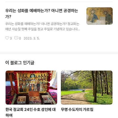
중을 가지고 있습니다. 그래서 혹시 다른 교회나 다른 종교
를 믿는 사람이 “왜 정교인은 금식을 합니까?"라는 질문에
우리는 성화를 예배하는가? 아니면 공경하는
제대로 답해 주지 못하는 경우가 종종 있습니다. 그렇다면
금식은 무엇이고 그 목적은 무엇일까요? 1. 금식은 하느님
가?
글 내용
으로부터 왔습니다. 그것은 인간이 만들어 낸 법이 아닙니
우리는 성화를 예배하는가? 아니면 공경하는가? 정교회는
다. 금식의 시작은 인류의 나이와 같습니다. 왜냐하면 하느
매년 사순절 첫째 주일을 정교 주일로 기념하고 있습니다.
님께서 아담과 하와를 창조하신 후 낙원에 살게 하시면서
다시 말해 성상 반대자들에 대항해서 843년 승리한 것을
첫 번째 계명을 내린 것이 바로 금식이었기 때문입니다. 하
3
0
2023. 3. 5.
기념하는 날입니다. 정교회를 잘 모르는 사람들은 정교인
느님께서는 아담에게 다음과 같이..
들은 성상 숭배자들이라고 말합니다. 그러나 그것은 정교
회의 가르침을 잘 모를 때 하는 이야기입니다. 정교회는 성
화를 예배하지 않습니다. 다만 공경합니다. 예수님과 성모
님 그리고 모든 성인들의 성화는 우리를 그분들께 인도해
이 블로그 인기글
줍니다. 예를 들면 우리는 우리를 위해 희생하시다 돌아가
신 부모님의 사진을 보고 존경과 그리운 마음을 표현합니
다. 또한 그때 우리는 사랑하는 부모님 생각으로 어느덧 그
분들과 함께 친교를 나눕니다. 같은 방법으로 정교인들은
성화에 입을 맞출 때 성화에 그려져 있는 인물..
한국 정교회 24인 수호 성인에 대
무명 수도자의 가르침
하여