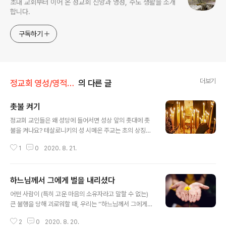
초대 교회부터 이어 온 정교회 신앙과 영성, 수도 생활을 소개
합니다.
구독하기
더보기
정교회 영성/영적 아버지에게 듣다
의 다른 글
촛불 켜기
글 내용
정교회 교인들은 왜 성당에 들어서면 성상 앞의 촛대에 촛
불을 켜나요? 테살로니키의 성 시메온 주교는 초의 상징성
에 대해 이렇게 설명합니다. 초는 밀랍으로 제작되는데, 밀
1
0
2020. 8. 21.
랍은 벌이 꽃에서 꿀을 따는 결과로 만들어지는 매우 아름
답고 순수한 물질입니다. 그러므로 초를 켜는 행위는 우리
마음이 깨끗하고 순결하다는 사실을 상징합니다.초는 그
하느님께서 그에게 벌을 내리셨다
속성이 부드럽기 때문에 어떤 모양으로든 변형될 수 있습
글 내용
니다. 우리 마음도 이처럼 부드러워서 하느님의 말씀에 귀
어떤 사람이 (특히 고운 마음의 소유자라고 말할 수 없는)
를 기울이고 또 회개를 통해 하느님의 마음에 드는 인간으
큰 불행을 당해 괴로워할 때, 우리는 “하느님께서 그에게
로 변모해야 함을 상징합니다.초는 타면서 자기 몸을 녹여
벌을 내리셨다”라고 말할 수 있나요? 대단히 중요한 주제
가며 주위를 밝게 비춰 줍니다. 이처럼 그리스도인들도 “너
2
0
2020. 8. 20.
인데요, 성서를 근거로 해서 간단하게 대답하면 다음과 같