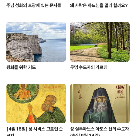
주님 성화의 후광에 있는 문자들
왜 사람은 하느님을 멀리 할까요?
평화를 위한 기도
무명 수도자의 가르침
[4월 18일] 성 사바스 고트인 순
성 실루아노스 아토스 산의 수도자
교자
(축일 9월 24일)