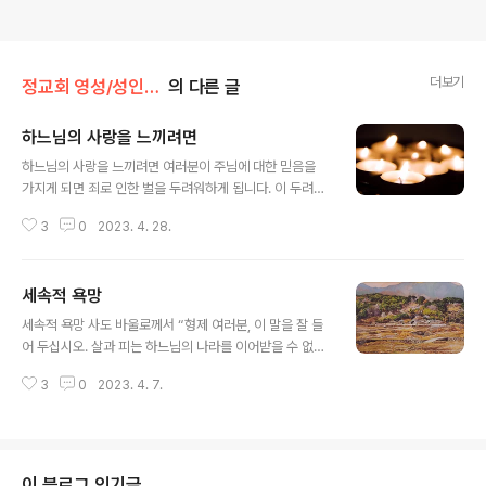
더보기
정교회 영성/성인의 가르침
의 다른 글
하느님의 사랑을 느끼려면
글 내용
하느님의 사랑을 느끼려면 여러분이 주님에 대한 믿음을
가지게 되면 죄로 인한 벌을 두려워하게 됩니다. 이 두려움
은 여러분으로 하여금 정열을 제어하도록 인도합니다. 일
3
0
2023. 4. 28.
단 정열을 제어하게 되면 고통스러운 고뇌가 따릅니다. 이
러한 고통을 받아들임으로써 여러분은 하느님께 희망을 걸
게 됩니다. 하느님에 대한 희망은 모든 세속적 애착으로부
세속적 욕망
터 지각을 분리시킵니다. 그리고 이렇게 지성이 제거되면
글 내용
하느님의 사랑을 느끼게 될 것입니다. - 성 막시모스 고백
세속적 욕망 사도 바울로께서 “형제 여러분, 이 말을 잘 들
자
어 두십시오. 살과 피는 하느님의 나라를 이어받을 수 없고
썩어 없어질 것은 불멸의 것을 이어받을 수 없습니다"(고린
3
0
2023. 4. 7.
도 전 15,50)라고 하셨을 때 살과 피를 세속적 욕망이라고
선언한 것이다. 또한 그것들은 마음을 욕망으로 끌어들이
는 성질이 있다. "나를 잡아먹으려고 악한 무리들이 달려들
때"(시편 27,2) 이 살은 마귀의 음식이 되는 것이다. 그러
나 선을 통해서 앞서 언급한 살을 소진시켜 버리는 사람은
이 블로그 인기글