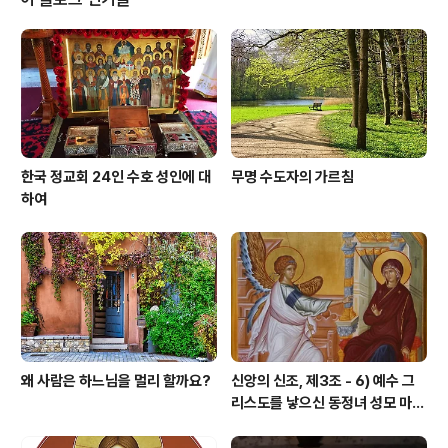
마귀를 굶주리게 하여 죽게 할 수 있으며 그에게 덤벼드는
마귀를 쇠약하게 만든다. 성 파르바토스 요한
한국 정교회 24인 수호 성인에 대
무명 수도자의 가르침
하여
왜 사람은 하느님을 멀리 할까요?
신앙의 신조, 제3조 - 6) 예수 그
리스도를 낳으신 동정녀 성모 마리
아