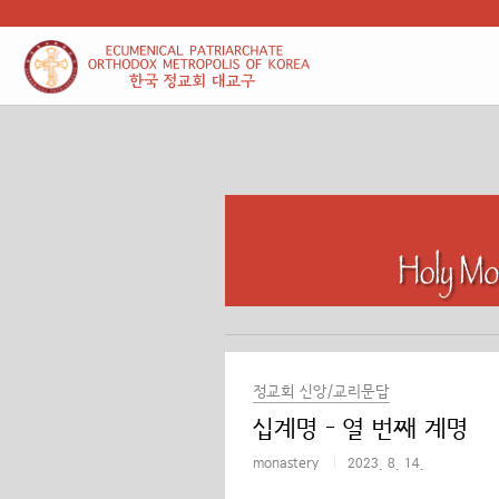
본문 바로가기
정교회 신앙/교리문답
십계명 - 열 번째 계명
monastery
2023. 8. 14.