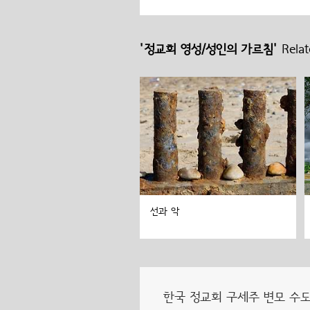
'정교회 영성/성인의 가르침'
Relat
선과 악
한국 정교회 구세주 변모 수