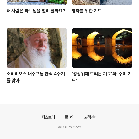
왜 사람은 하느님을 멀리 할까요?
평화를 위한 기도
소티리오스 대주교님 안식 4주기
'성삼위께 드리는 기도'와 '주의 기
를 맞아
도'
의안내
티스토리
로그인
고객센터
© Daum Corp.