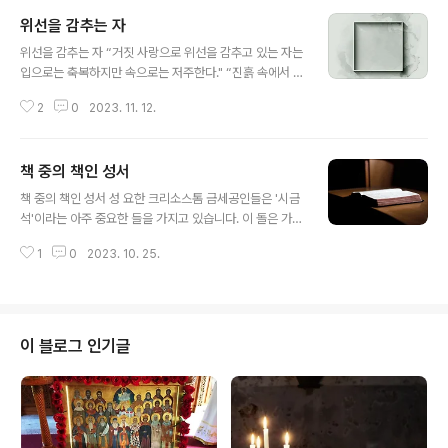
위선을 감추는 자
글 내용
위선을 감추는 자 “거짓 사랑으로 위선을 감추고 있는 자는
입으로는 축복하지만 속으로는 저주한다." “진흙 속에서 향
기를 발견할 수 없듯이 악의에 찬 사람의 마음에 사랑의 향
2
0
2023. 11. 12.
기가 있을 리 없다." 리비아의 성 타라시오스
책 중의 책인 성서
글 내용
책 중의 책인 성서 성 요한 크리소스톰 금세공인들은 '시금
석'이라는 아주 중요한 들을 가지고 있습니다. 이 돌은 가짜
로부터 진짜를 구별하는 특별한 역할을 가지고 있습니다.
1
0
2023. 10. 25.
시금석이라는 이러한 돌처럼 나쁜 것에서 덕을, 거짓 그리
스도인에서 참 그리스도인을 우리는 성서를 통해서 구별할
수 있습니다. 당신이 참그리스도인인지, 거짓 그리스도인
인지 알기를 원하십니까? 그럼 이 시금석인 성서를 주의 깊
게 연구하라고 충고합니다. 매번 한 구절을 읽을 때마다 자
이 블로그 인기글
기 자신을 돌아보고, 자신에게 질문하십시오. : 여기 기록된
것을 적용하였는가? 이때부터 그리스도교의 위대한 의미
속으로 들어갈 것이고, 지각 있는 그리스도인이 될 것입니
다. 신성한 기록의 연구는 아주 가치 있는 보물과도 같은 것
입니다. 왜냐하면 아주 가치 있는..