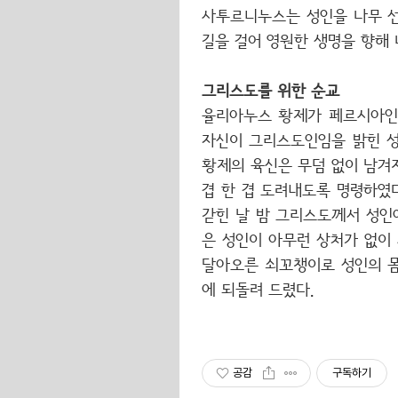
사투르니누스는 성인을 나무 선
길을 걸어 영원한 생명을 향해
그리스도를 위한 순교
율리아누스 황제가 페르시아인들
자신이 그리스도인임을 밝힌 성
황제의 육신은 무덤 없이 남겨
겹 한 겹 도려내도록 명령하였
갇힌 날 밤 그리스도께서 성인
은 성인이 아무런 상처가 없이
달아오른 쇠꼬챙이로 성인의 몸
에 되돌려 드렸다.
공감
구독하기