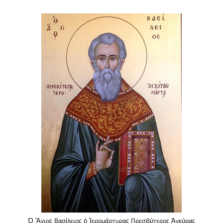
Ὁ Ἅγιος Βασίλειος ὁ Ἱερομάρτυρας Πρεσβύτερος Ἀγκύρας