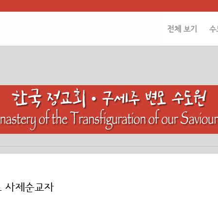
전체 보기
수
오스 사제순교자