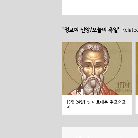
'정교회 신앙/오늘의 축일'
Related
[3월 24일] 성 아르테몬 주교순교
자