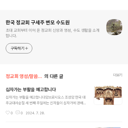
로그 정보
한국 정교회 구세주 변모 수도원
초대 교회부터 이어 온 정교회 신앙과 영성, 수도 생활을 소개
합니다.
구독하기
더보기
정교회 영성/말씀과 함께
의 다른 글
십자가는 부활을 예고합니다
글 내용
십자가는 부활을 예고합니다암브로시오스 조성암 한국 대
주교대사순절 세 번째 주일에는 신자들이 십자가에 경배하
고, 힘을 얻어서 부활절까지 영적 투쟁을 계속할 수 있도록
0
0
2024. 7. 28.
거룩한 십자가를 들어 올립니다.거룩한 십자가는 사탄과
그의 덫에 대항하는 가장 강력한 무기이고, 고통받는 모든
이들에게 위안이 됩니다.십자가는 부활과 함께, 그리스도