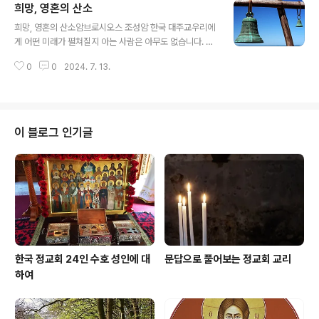
희망, 영혼의 산소
신자들의 삶을 떠받치는 두 개의 기둥이 됩니다. 부활은 십
글 내용
자가 뒤에 오고 십자가를 전제로 하며, 십자가는 부활을 예
희망, 영혼의 산소암브로시오스 조성암 한국 대주교우리에
고합니다.십자가가 없으면 부활도 없습니다. 십자가 신학
게 어떤 미래가 펼쳐질지 아는 사람은 아무도 없습니다. 물
과, 교회 생활에서의 십자가의 중요성은 이러한 원칙에 기
론 우리는 꿈을 가지며 기대를 안고 살아갑니다. 또한, 나이
초를 두고 있습니다. 사도 바울로는 하느님의 영감을 받아
0
0
2024. 7. 13.
가 어린 사람일수록 더 많은 꿈과 기대를 품고 있습니다. 한
저술한 서신들에서 그리스도의 십자가가 자신의 자랑이라
가지 확실한 것은 이 땅에서 우리의 여정은 계속될 것이라
는 점을 자주 강조합니다. “나에게는 우리 주 예..
는 점입니다. 이 여정에는 희망이 꼭 필요합니다. 산소가 폐
에 필수적이듯, 희망은 인간 존재에게 꼭 필요합니다. 산소
가 없으면 우리는 질식하여 사망하게 됩니다. 마찬가지로
이 블로그 인기글
희망이 없다면 우리에게 절망이라는 영적 질식이 오게 됩
니다. 그로 인해 많은 형태의 우울증이 생기며, 또 모든 형
태의 자살도 절망에서 시작됩니다. 그렇다면 우리는 희망
의 근거를 어디에 둘 수 있을까요? 오직 믿음에 둘 수 있습
니다. 한 시인은 절대적인 ..
한국 정교회 24인 수호 성인에 대
문답으로 풀어보는 정교회 교리
하여