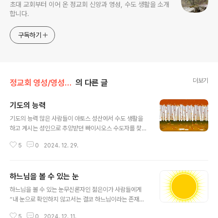
초대 교회부터 이어 온 정교회 신앙과 영성, 수도 생활을 소개
합니다.
구독하기
더보기
정교회 영성/영성의 샘터
의 다른 글
기도의 능력
글 내용
기도의 능력 많은 사람들이 아토스 성산에서 수도 생활을
하고 계시는 성인으로 추앙받던 빠이시오스 수도자를 찾아
가 말씀을 듣곤 하였는데 한 사람이 그분께 물어보았
5
0
2024. 12. 29.
다. “스승님, 우리가 구원받기 위해서는 어떻게 해야 합니
까?"“기도일세. 오늘날 아주 큰 불이 나서 모든 것이 다 타
버리고 있네. 남은 것은 오직 기도뿐일세. 몇 년 전에 이곳
하느님을 볼 수 있는 눈
아토스 성산에 큰 불이 났었는데 그 불은 바토페디 수도원
글 내용
을 지나쳐 이비론 수도원까지 덮쳤다네. 그곳에는 많은 수
하느님을 볼 수 있는 눈무신론자인 젊은이가 사람들에게
도자들과 신자들이 있었는데, 그들은 불을 끄기 위해 온갖
“내 눈으로 확인하지 않고서는 결코 하느님이라는 존재를
노력을 기울였지. 하지만 불길은 잡히지 않았고 마침내 필
믿지 못하겠다"라고 말했다. 그 말을 듣던 한 학자가 젊은
로테오스 수도원까지 이르렀다네. 그곳은 단지 몇 분의 수
5
0
2024. 12. 11.