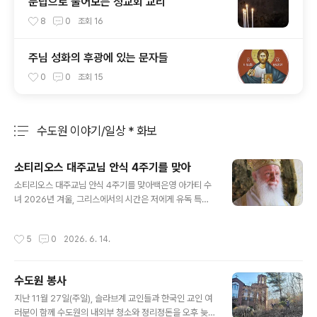
문답으로 풀어보는 정교회 교리
8
0
조회
16
주님 성화의 후광에 있는 문자들
0
0
조회
15
수도원 이야기/일상 * 화보
분류 전체보기
주요 글 목록
소티리오스 대주교님 안식 4주기를 맞아
글 내용
소티리오스 대주교님 안식 4주기를 맞아백은영 아가티 수
녀 2026년 겨울, 그리스에서의 시간은 저에게 유독 특별
하고 깊은 의미로 다가왔습니다. 흐린 하늘 아래 아테네 시
외버스 터미널에서 지인들과 함께 대주교님의 고향인 ‘아
작성시간
5
0
2026. 6. 14.
르타’행 버스를 기다렸습니다. 이윽고 표지판에 적힌 ‘아르
타’라는 글자를 마주한 순간, 가슴 한구석이 먹먹해졌습니
다. 버스가 출발하자 참았던 감정이 왈칵 쏟아지며 눈물이
수도원 봉사
흐르기 시작했습니다. 대주교님께서는 생전 지병으로 투병
글 내용
하시던 중, 마지막으로 고국 그리스와 임지였던 튀르키예
지난 11월 27일(주일), 슬라브계 교인들과 한국인 교인 여
를 여행하고 싶어 하셨습니다. 당시 주치의의 여행 허락이
러분이 함께 수도원의 내외부 청소와 정리정돈을 오후 늦