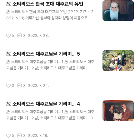
故 소티리오스 한국 초대 대주교의 유언
글 내용
故 소티리오스 한국 초대 대주교의 유언 (1929. 7.17 ~ 2
022. 6.10) 거룩하신 성부와 성자와 성령의 이름으로, 특
히 오늘 성령 축일에 공경하고 기리는, 일체이시고 생명을
주시는 성삼위의 이름으로, 저의 유언을 써보려 합니다. 저
작성시간
6
0
2022. 7. 28.
에게 있어 이날은 아주 특별한 날입니다. 53년 전 오늘이
바로, 미팀니스 대교구의 중심이 있는 레스보스 섬의 ‘깔로
니’라는 지역에 저의 수도자 서원식을 위해 저의 영적 아버
故 소티리오스 대주교님을 기리며... 5
지와 함께 도착한 날이기 때문입니다. 서원식은 다음 날, 성
글 내용
이그나티오스 수도원에서 이루어졌습니다. 보제 서품식은
故 소티리오스 대주교님을 기리며... 1 故 소티리오스 대주
미팀니스 대교구의 주교좌 성당(성모님 성당, 깔로니)에서
교님을 기리며... 2 故 소티리오스 대주교님을 기리며... 3
그 다음주 금요일에 거행되었는데, 1956년도 교회력에 따
故 소티리오스 대주교님을 기리며... 4
라 그날은 가장 첫자리에 계시는 사도 베드로와 바울로 성
작성시간
3
0
2022. 7. 24.
인의 축일이..
故 소티리오스 대주교님을 기리며... 4
글 내용
故 소티리오스 대주교님을 기리며... 1 故 소티리오스 대주
교님을 기리며... 2 故 소티리오스 대주교님을 기리며... 3
작성시간
5
0
2022. 7. 18.