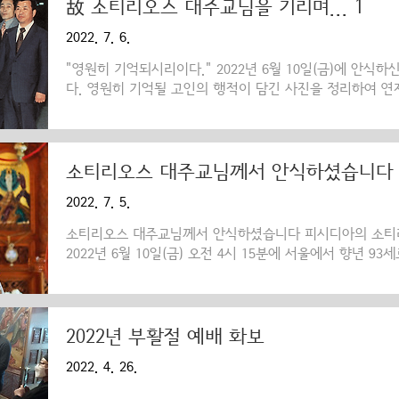
故 소티리오스 대주교님을 기리며... 1
2022. 7. 6.
"영원히 기억되시리이다." 2022년 6월 10일(금)에 안
다. 영원히 기억될 고인의 행적이 담긴 사진을 정리하여 
기리며... 2 故 소티리오스 대주교님을 기리며... 3 故 소티
소티리오스 대주교님께서 안식하셨습니다
2022. 7. 5.
소티리오스 대주교님께서 안식하셨습니다 피시디아의 소티
2022년 6월 10일(금) 오전 4시 15분에 서울에서 향년 
의 이 지혜 많은 대주교께서는 참된 교회의 전통과 정신을 
생에서 절제와 분별력을 가지고 계셨습니다. 이 모든 덕망을
젊은 시절부터 마지막 숨을 거두기까지 그리스와 한국, 소
신하신 분께서, 주님의 포도밭에서 지치지 않고 씩씩하게 
2022년 부활절 예배 화보
의 지도자께서, 이 모든 노고로부터 이제 평안히 쉬게 되
2022. 4. 26.
지상의 삶에서 놀랍고 존경할 만한 영적 업적을 남기셨습니다