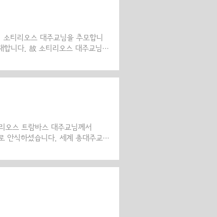
식하신 소티리오스 대주교님을 추모합니
연재합니다. 故 소티리오스 대주교님을
리오스 대주교님을 기리며... 4
리오스 트람바스 대주교님께서
93세로 안식하셨습니다. 세계 총대주교청
따라왔고, 다방면에 걸친 사역과 일
 품에 안고 하늘로 떠나셨습니다.
아시아에서 복음을 전파하는 일에 헌
일하던 일꾼께서, 살아있는 선교사들
셨습니다. 영원히 기억될 대주교께서는
. 악한 마음과 사..