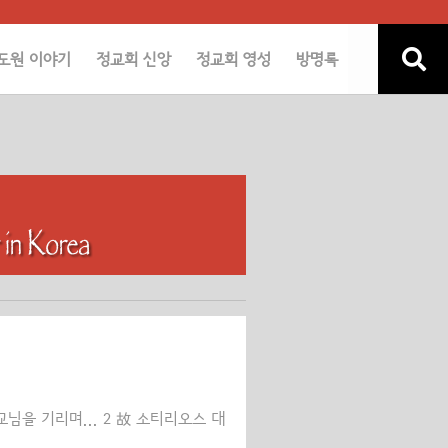
도원 이야기
정교회 신앙
정교회 영성
방명록
님을 기리며... 2 故 소티리오스 대