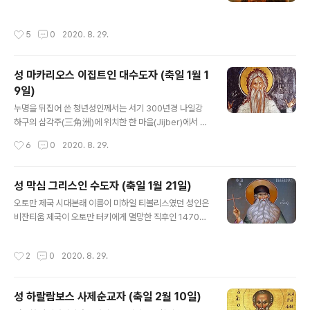
성화를 이룰 수 있는 삶을 살아야 하겠습니다. 우리 수도원
한 상인 집안에서 태어나셨다. 이 당시는 이른바 ‘계몽주
에는 한국 교회를 위한 성인들의 성해(聖骸)가 주님의 은
의’(Enlightenment)의 빛이 유럽과 러시아를 가득 채우
작성시간
5
0
2020. 8. 29.
총을 전달해 주는 수호 성인으로 특별히 모..
면서 무신론(無神論)과 (기독교) 박해의 어두운 시대가 올
것임을 예고하던 때였다. 성인의 부모님인 이시도로스와
아가티는 경건한 그리스도인이었으나 불행히도 아버지는
성 마카리오스 이집트인 대수도자 (축일 1월 1
성인이 세 살 되던 해에 돌아가시고 말았다. 어릴적 성인의
9일)
세례명은 프로코로스였으며, 아홉 살이 되던 해에 큰 병이
글 내용
들었지만 기적적으로 치유되는 경험을 하였다. 사로프 수
누명을 뒤집어 쓴 청년성인께서는 서기 300년경 나일강
도원열일곱 살이 되던 1776년 성인께서는 어머니의 축복
하구의 삼각주(三角洲)에 위치한 한 마을(Jijber)에서 태
을 받고 모스크바 남동쪽의 사로프(Sarov)에 있는 수도원
어나셨으며, 처음에는 낙타 몰이꾼(camel driver)으로서
작성시간
6
0
2020. 8. 29.
으로 가 예비수도자로서 수도생활..
일을 하였다. 하느님의 부르심에 응답하여 홀로 살기 위해
마을의 한 작은 집에 기거하기 시작한 성인께서는 전적으
로 기도와 금욕생활에 몰두하였다. 이윽고 사람들이 성인
성 막심 그리스인 수도자 (축일 1월 21일)
을 사제로 만들려 하자 성인께서는 다른 마을로 도망쳤다.
글 내용
오토만 제국 시대본래 이름이 미하일 티볼리스였던 성인은
그런데 그곳에 사는 한 임신한 소녀가 자신이 아이를 배게
비잔티움 제국이 오토만 터키에게 멸망한 직후인 1470년
된 것은 바로 마카리오스 성인이 자신을 범하였기 때문이
경 아르따(Arta)에서 태어나셨다. 성인의 집안은 일찍이
라고 주장하며 성인을 고소하였다. 성인은 즉시 붙잡혀서
총대주교를 배출한 훌륭한 가문이었는데, 성인은 젊은 나
목에 남비를 두른 채 길로 질질 끌려 다니며 주먹과 욕설 세
작성시간
2
0
2020. 8. 29.
이에 이탈리아로 가서 당대의 최고 지성들에 견줄만한 학
례를 받았다. 그러나 성인께서는 자신을 변호하기 위해 단
문을 쌓았다. 그 후 1507년경 그리스로 돌아오는 길에 성
한 마디도 하지 않았으며, ..
인은 아토스산의 바토페디(Vatopedi) 수도원으로 들어가
성 하랄람보스 사제순교자 (축일 2월 10일)
막시모스(Maximus)라는 이름을 가진 수도자가 되었다.
글 내용