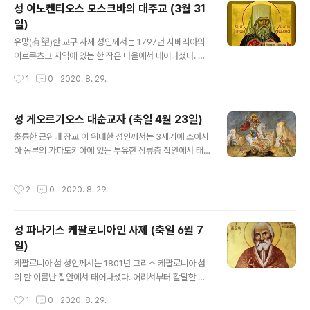
성 이노켄티오스 모스크바의 대주교 (3월 31
래 비잔틴 황제를 공격하였다. 그리고 콘스탄티노플을 약
일)
탈하면서 야만적인 행위를 저질렀다. 이때 비잔티움의 황
글 내용
제와 귀족들은 그 도시를 떠나 소아시아의 폰도스(Pontu
유망(有望)한 교구 사제 성인께서는 1797년 시베리아의
s)와 니케아 그리고 펠로폰네소스와 이피로스(Epirus: 그
이르쿠츠크 지역에 있는 한 작은 마을에서 태어나셨다. 아
리스의 서부지역) 등으로 흩어져서 통치하게 되었다. 123
버지가 일찍 돌아가신 까닭에 삼촌집의 양자로 들어가게
작성시간
1
0
2020. 8. 29.
0년 이런 정세 속에서 당시 이피로스 지역을 다..
된 성인께서는 활기에 넘치는 지적 면모를 보여주었을 뿐
아니라 기술적인 일, 특별히 그 가운데서도 시계를 만들고
나무로 하는 작업에 탁월한 재능을 나타냈으며, 어릴 때부
성 게오르기오스 대순교자 (축일 4월 23일)
터 안식하시는 날까지 이 같은 일을 손에서 떼어놓지 않으
글 내용
훌륭한 근위대 장교 이 위대한 성인께서는 3세기에 소아시
셨다. 결혼을 하자마자 곧바로 사제가 된 성인께서는 장래
아 동부의 가파도키아에 있는 부유한 상류층 집안에서 태
가 촉망되는 교구 사제이셨다. 그러나 1823년 알래스카에
어나셨다. 그러나 열 살이 되던 해에 성인의 아버지가 돌아
선교사를 보내기 위해 모스크바의 주교회의가 서신을 보내
가시자 그리스도인인 어머니 뽈리흐로냐(Polychronia)
오자 성인의 마음은 알류샨 원주민들(Aleutians)에게 그
작성시간
2
0
2020. 8. 29.
는 아들과 함께 자신의 고향인 팔레스틴으로 돌아와 아들
리스도의 복음을 전해야 한다는 사도적 열정으로 활활 타
을 복음의 가르침에 따라 양육하였다. 잘 생기고 지적이며
올랐다. 우날라스카의 선교 14개월에 걸..
예의 바른 태도를 지닌 성인께서는 열여덟 살에 군인으로
성 파나기스 케팔로니아인 사제 (축일 6월 7
서 복무를 하기 시작하였다. 뛰어난 기량을 보인 성인께서
일)
는 자신의 상관을 기쁘게 하여 로마제국의 근위대 사령관
글 내용
으로 빠르게 진급하였으며, 머지않아 최고위직에 오를 것
케팔로니아 섬 성인께서는 1801년 그리스 케팔로니아 섬
으로 기대되었다. 한 번은 전투에서 승리한 뒤 가파도키아
의 한 이름난 집안에서 태어나셨다. 어려서부터 활달한 지
로 돌아오는 길에 팜필리아 지방의 아탈리아란 곳을 지나
성(知性)과 성경 등의 거룩한 책에 대한 열렬한 사랑을 보
작성시간
1
0
2020. 8. 29.
게 되었는 데, 그곳에서 무시무시한 용에게 붙잡혀 ..
여준 성인께서는 아버지께서 돌아가시자 어린 나이임에도