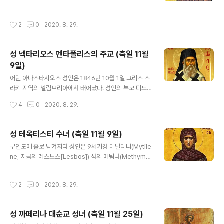
다. 콘스탄티노플의 귀족 출신인 성인께서는 어렸을 때는
로 성당에서 성서를 읽기 시작하였다. 열 두 살 무렵부터는
아갈리아노스라는 이름을 가지고 있었다. 1453년 5월 29
스스로 금식을 더 엄격히 지키며 하느님을 사랑하게 되었
작성시간
2
0
2020. 8. 29.
일 오토만 제국이 콘스탄티노플을 점령했을 때 다른 수많
다. 수도사 세르기우스 라도네즈(Radonezh)로 이사한
은 피난민들과 함께 성인의 가족들도 그리스에서 가까운
뒤, 두 형제는 결혼하였으나..
미틸리니 섬으로 갔다. 성인 가족은 미틸리니 섬의 미팀나
성 넥타리오스 펜타폴리스의 주교 (축일 11월
지역에 정착하였고, 아버지 마누엘은 사제이셨기 때문에
9일)
미팀나 대주교를 보좌하는 일을 했다. 성인께서는 어려서
글 내용
부터 학문을 좋아했고 수많은 미덕들을 지녔다. 이후 성인
어린 아나스타시오스 성인은 1846년 10월 1일 그리스 스
은 자라서 정결하고 덕을 두루 갖춘 마리아와 결혼하였으
라키 지역의 셀림브리아에서 태어났다. 성인의 부모 디모
며, 당시 미팀나의 마태오 대주교는 성인에게 신품 성사를
스와 마리아는 경건한 그리스도인이었으나 부유한 형편은
작성시간
4
0
2020. 8. 29.
거행하였다. 성인은 시골에서 사제로 지내면서 교인들..
아니었다. 세례명이 아나스타시오스였던 성인은 어려서부
터 놀라운 경건성과 배움에 대한 사랑을 간직하고 있었다.
초등교육을 마치고 콘스탄티노플에서 학업을 계속하는 한
성 테옥티스티 수녀 (축일 11월 9일)
편 가게에서 일했다. 스무 살이 되자 교사로 일하기 위해 히
글 내용
무인도에 홀로 남겨지다 성인은 9세기경 미틸리니(Mytile
오스 섬으로 갔으며, 1876년 11월 7일 유명한 네아 모니
ne, 지금의 레스보스[Lesbos]) 섬의 메팀나(Methymni
수도원에서 수도사가 되었다. 다음 해에 보제가 되어 경건
a) 마을에서 태어났다. 어릴 때부터 기도와 금욕적인 삶에
한 섬사람들의 관대함과 알렉산드리아의 소프로니오스 총
익숙해 있었다. 열 여덟살 무렵, 어느 밤에 여동생과 함께
대주교의 배려에 힘입어 아테네에서 신학으로 학위를 취득
작성시간
2
0
2020. 8. 29.
이웃 마을에 머물고 있었을 때, 악명높은 니시리스가 이끄
하였다. 1885년 알렉산드리아에 도착한 성인은 곧 사제
는 크레테 출신의 해적들이 그 마을을 덮쳤다. 해적들은 마
서품을 받은 뒤 펜타폴리스(Pentapolis..
을을 노략질하고, 성인을 포함하여 주민들을 노예로 팔기
성 까떼리나 대순교 성녀 (축일 11월 25일)
위해 끌고 갔다. 그 다음날 모든 사람들이 파로스 섬으로 옮
글 내용