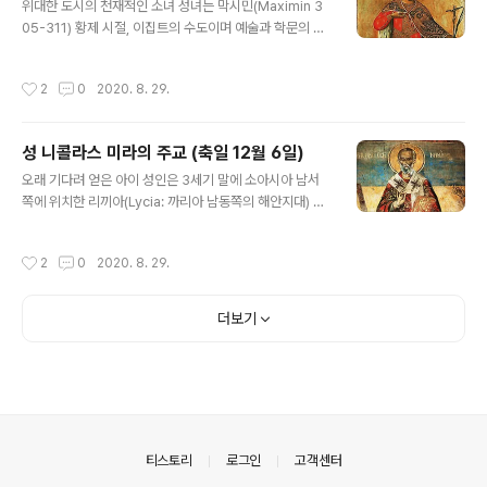
겨졌다. 해적들은 가난하고 불쌍한 사람들을 해변에 내려
위대한 도시의 천재적인 소녀 성녀는 막시민(Maximin 3
놓고 숫자를 세며 사람들의 몸값을 계산하는 사이, 성인은
05-311) 황제 시절, 이집트의 수도이며 예술과 학문의 중
숲이 우거진 곳으로 간신히 도망을 쳤다. 그 당시 섬에는 사
심지였던 알렉산드리아의 부유한 귀족 세스투스의 딸이었
람이 살지 않았었다. 미처 눈치를 채지 못한 해적들은 성인
다. 그녀는 고귀한 신분뿐만 아니라 뛰어난 아름다움과 지
작성시간
2
0
2020. 8. 29.
만을 섬에 남겨..
성으로 말미암아 널리 우러름을 받았다. 가장 훌륭한 대가
들과 이름난 철학자들을 사사하고 플라톤, 아리스토텔레스
와 그 계승자들의 철학적 체계들을 완벽히 이해하였다. 또
성 니콜라스 미라의 주교 (축일 12월 6일)
한 문학방면에서도 뛰어나, 호머(Hormer)에서 버질(Virg
글 내용
il: 고대 로마의 시인. 70-19 B. C.)에 이르는 모든 위대한
오래 기다려 얻은 아이 성인은 3세기 말에 소아시아 남서
시인들의 작품을 익히 알고 있었으며, 그 위대한 도시 알렉
쪽에 위치한 리끼아(Lycia: 까리아 남동쪽의 해안지대) 지
산드리아를 찾아오는 학자들과 외국인 방문객들에게서 배
역의 파타라란 곳에서 그리스도인이며 오래도록 자녀가 없
운 다양한 언어로 온갖 주제에 대해 토론을 할 수 있을 정도
던 부모님에게서 태어났다. 어려서부터 덕을 사랑하고 교
작성시간
2
0
2020. 8. 29.
였다. 지식을 탐구..
회의 가르침을 따르려는 열정을 간직하였던 성인께서는 경
건하고 고요한 생활을 즐겼다. 신학교육을 받은 뒤 아직 어
린 나이임에도 삼촌인 대주교에 의해 사제로 서품된 성인
더보기
은 수년 동안 철야 예배와 금식, 기도에 전념하는 생활을 하
였다. 아버지가 죽은 후, 가진 것을 모두 가난한 사람들에게
나누어 주고, 그 후로 자선을 베푸는 일은 성인의 가장 큰
미덕이 되었다. 그리고 하느님으로부터 받은 은사와 기적
을 베푸는 능력을 통해 사람들에게 하느님의 존재를 알려
주었다. 미라(Myra)의 주교 성인이..
의안내
티스토리
로그인
고객센터