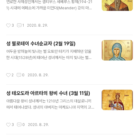
겸손하면서도 생각이 깊었던 성인은 10년 동안 학문연구
연로한 사제성인께서는 셉티무스 세베루스 황제(194-21
와 기도생활을 계속하였다. 1516년 러시아의 대공(大公)
1) 시대에 에페소에 가까운 미안더(Meander) 강의 마그
미하일 이바노비치가 요청해옴에 따라 시편과 여러 정교회
네시아라는 도시에서 사셨다. 107세의 나이에 오랫동안
서적들을 슬라브어로 번역하기 위해 성인은 러시아로 떠나
그 도시의 그리스도인들을 돌보아 온 성인께서는 이교도들
작성시간
3
1
2020. 8. 29.
게 된다. 그곳에서 성인은 그리스어 ..
의 위협에 굴하지 않으면서 그리스도를 선포하였고, 교인
들을 진리의 말씀으로 가르치셨다. 위험한 해악(害惡)을
지어낸다는 모함을 받아 그곳의 통치자 루끼아노스 앞에
성 필로테이 수녀순교자 (2월 19일)
끌려오게 된 성인께서는 통치자를 향해 이렇게 말씀하셨
글 내용
다. ‘그리스도를 위해 받는 고통 외에는 아무것도 나를 기쁘
어두운 밤하늘에 빛나는 별 오토만 터키가 지배하던 암울
게 할 수 없다. 그러니 나의 이 늙은 몸뚱아리를 당신이 가
한 시대(1528년)에 태어난 성녀께서는 마치 빛나는 별처
장 잔혹하다고 생각하는 고문에 처하도록 하라. 그러면 나
럼, 압제받던 아테네 시민들에게 하느님의 자비를 비춰주
의 주 그리스도의 힘이 결코 정복되지 않는다는 것을 배우
었으며, 위험에 처한 수많은 영혼들을 정의와 구원의 길로
작성시간
2
0
2020. 8. 29.
게 될 것이다.’ 그리고 나서 성인께서는 사..
인도하였다. 귀족 가문인 베니젤루(Venizelou) 집안에서
그 어머니의 오랜 기도에 대한 응답으로 얻은 아이는 어렸
을 때부터 고행과 금욕 그리고 관상(觀想 contemplatio
성 테오도라 아르타의 왕비 수녀 (3월 11일)
n) 생활에 특별한 관심을 나타내 보였다. 그러나 열두 살이
글 내용
되자, 부모들이 힘들게 청원하여 얻은 상속녀로서 성녀의
아름다운 왕비 성녀께서는 1210년 그리스의 데살로니끼
결혼은 본인의 뜻과는 무관하게 이루어졌다. 남편은 거칠
에서 태어나셨다. 성녀의 아버지는 마케도니아 지역의 고
고 폭력적인 성격을 지닌 사람이어서 성녀를 부당하게 학
명(高名)한 행정관이요 그리스도인이었다. 성녀의 어머니
대하였다. 그러나 성녀는 이 모든 것을 인내로 견디면서 그
엘레니는 딸을 하느님의 말씀으로 양육하였으며, 성녀는
작성시간
3
0
2020. 8. 29.
가 새로운 사람이 되도록 해달..
인물과 마음씨 모두가 아름다운 처녀로 자라났다. 그런데 1
204년 프랑크족의 제4차 십자군 원정 때 군인들은 성지
(聖地)를 이슬람교도로부터 해방시킨다는 명분(名分) 아