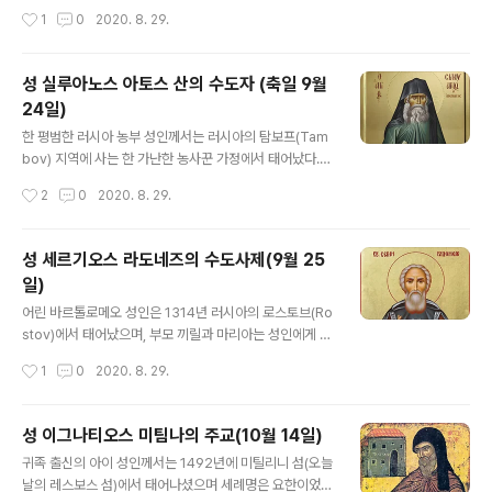
고, 성인의 아버지는 이름난 이교도 에브스토르기오스였습
(大公妃) 성녀께서는 스무 살이 되기도 전에 러시아 황제
작성시간
1
0
2020. 8. 29.
니다. 한편 성인의 어머니 에브불리는 아버지와는 달리 그
알렉산더 2세의 아들인 세르기오스 대공작(大公爵)의 약
리스도인이었으며, 당신의 아들 또한 그리스도를 알며 성
혼녀로 정해졌다. 그러나 동정(童貞)의 ..
장하길 바랐으나 안타깝게도 일찍 안식하고 말았습니다.
성 실루아노스 아토스 산의 수도자 (축일 9월
성인은 아버지의 보살핌을 받으며 어린 시절을 보냈는데,
24일)
어릴적 이름은 판톨레온이었습니다. 어려서부터 학문을 사
글 내용
랑했고, 커서는 의사가 될 생각을 하고 있었습니다. 그래서
한 평범한 러시아 농부 성인께서는 러시아의 탐보프(Tam
성인의 아버지는 아들을 유명한 의사 에브프로시노스에게
bov) 지역에 사는 한 가난한 농사꾼 가정에서 태어났다.
보내어 의술을 배우도록 했습니다. 성인은 매우 열심히 의
어린 시절 성인께서는 ‘내가 자라면 하느님을 찾아온 세상
작성시간
2
0
2020. 8. 29.
술을 공부하여 다른 모든 학생들보다 더 뛰어나게 되었고..
을 두루 다닐 것이다’라고 말하곤 하였다. 성인들과 고행자
(금욕주의자)들에 관한 이야기들을 읽으면서 성인의 마음
은 하느님에 대한 사랑으로 활활 타올랐고, 이런 사랑을 마
성 세르기오스 라도네즈의 수도사제(9월 25
음에 간직한 채 자연히 수도생활을 동경(憧憬)하였다. 그
일)
러나 점차 성장함에 따라 어린 시절의 생각은 차츰 옅어져
글 내용
갔고, 강건한 신체를 지닌 여느 농부들처럼 평범한 세속 생
어린 바르톨로메오 성인은 1314년 러시아의 로스토브(Ro
활을 해나가고 있었다. 그런데 어느 날 다른 사람과 다툼이
stov)에서 태어났으며, 부모 끼릴과 마리아는 성인에게 바
일어나게 되어 끝내는 이것이 싸움으로 번졌고, 이 과정에
르톨로메오라는 세례명을 지어주었다. 일곱 살이 되었을
작성시간
1
0
2020. 8. 29.
서 그는 싸움의 상대를 거의 죽일 뻔하였다. 이 사건으로 말
때, 공부를 시작했으나 다른 형제들인 스테파노스, 베드로
미암아 성인은 다시금 어린 시절..
와 달리 잘하지 못했다. 그런데 어느날 한 수도사를 만나 축
복을 받은 성인은 모든 사람들이 놀랄 정도로 정확하게 시
성 이그나티오스 미팀나의 주교(10월 14일)
편을 읽게 되었다. 그 수도사는 부모에게 ‘이 아이는 성삼위
글 내용
귀족 출신의 아이 성인께서는 1492년에 미틸리니 섬(오늘
의 거처(居處)가 될 것이고, 많은 사람들이 하느님의 뜻을
날의 레스보스 섬)에서 태어나셨으며 세례명은 요한이었
알도록 이끌 것’이라고 말해주었다. 성인은 더욱 헌신적으