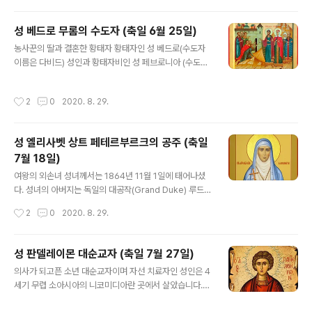
불구하고 어머니와 여동생을 돌보고, 학교를 책임지는 일
을 하셨다. 이때 성인께서는 신앙과 애국적인 열정 사이의
성 베드로 무롬의 수도자 (축일 6월 25일)
모순을 피하고자(* 당시 그리스 이오니아 해의 섬들은 영
글 내용
농사꾼의 딸과 결혼한 황태자 황태자인 성 베드로(수도자
국이 관할하고 있었으며, 1864년에 본토와 통합되었다.)
이름은 다비드) 성인과 황태자비인 성 페브로니아 (수도자
오래지 않아 가르치는 일을 그만두고 디오스(Dios) 섬에
이름은 에프로시니) 성인은 무롬(Murom)의 기적 성인들
있는 블라헤르네(Blachernae) 수도원에서 수도사가 되
이다. 베드로 황태자는 무롬의 군주인 유리 블라디미로비
었다. 그 후 어머니의 간청으로 릭수리(Lixouri)로 되돌아
작성시간
2
0
2020. 8. 29.
치의 둘째 아들이었다. 베드로 성인은 1203년 무롬의 군
오긴 하였지만 금욕적인 생활을 포기하지 않고 상황이 어
주가 되었다. 군주가 되기 여러 해 전, 성인은 나병(癩病, l
떠하든지 온 힘을 다하여 영적인..
eprosy: 문둥병 또는 한센씨병이라고도 함.)에 걸렸고, 아
성 엘리사벳 상트 페테르부르크의 공주 (축일
무도 그 병을 고치지 못했다. 그런데 어느 날 성인에게 한
7월 18일)
환상(vision)이 보였고, 그것을 통해 성인은 한 양봉업자
글 내용
(養蜂業者, bee-keeper: 벌을 쳐서 꿀을 얻는 일을 하
여왕의 외손녀 성녀께서는 1864년 11월 1일에 태어나셨
는 사람)의 딸이 자신을 낫게 할 수 있음을 알게 되었다. 그
다. 성녀의 아버지는 독일의 대공작(Grand Duke) 루드비
여인이 바로 리아잔(Ryazan) 지방의 라스코바(Laskov..
히 4세이고 어머니는 영국 빅토리아 여왕의 딸이었다. 성
작성시간
2
0
2020. 8. 29.
인의 친여동생인 알리사는 후에 러시아의 마지막 황제 니
콜라이 2세와 결혼한 황후 알렉산드라이다. 성녀께서는 소
녀시절에 여러 가지 일로 영국을 방문하여 할머니인 빅토
성 판델레이몬 대순교자 (축일 7월 27일)
리아 여왕을 만났으며, 그와는 유창한 영어로 서신교환을
글 내용
의사가 되고픈 소년 대순교자이며 자선 치료자인 성인은 4
하곤 하였다. 성녀께서는 여섯 명의 다른 형제들과 함께 어
세기 무렵 소아시아의 니코미디아란 곳에서 살았습니다.
머니에게서 영국식 전통교육을 받으며 자라나셨고, 살아가
그 시절 로마제국의 황제는 막시미아노스(284-305)였
는 데 필요한 모든 것을 집에서 배우셨다. 러시아의 대공비