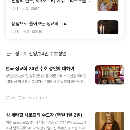
신앙의 신조, 제3조 - 6) 예수 그리스도를 낳
으신 동정녀 성모 마리아
1
0
조회
11
문답으로 풀어보는 정교회 교리
8
0
조회
10
정교회 신앙/24인 수호성인
분류 전체보기
주요 글 목록
한국 정교회 24인 수호 성인에 대하여
글 내용
성인(聖人)이란 성화(聖化)를 이룬 그리스도인을 의미합
니다. 성 막시모스 고백자는 "죄에서 이탈하여 하느님과 계
속하여 사는데에 성공한 사람을 성인이라고 하는데, 그분
들은 성령을 통하여 하느님과 결합한 사람들이다." (성 막
작성시간
26
0
2020. 8. 29.
시모스의 'ΠΕΡΙΘΕΟΛΟΓΙΑΣ'에서)라고 정의합니다. 정
교회는 거룩한 전승(傳承)에 따라 '인간은 성화를 이루기
위해 창조되었다'고 가르칩니다. 그러므로 그리스도인이라
성 세라핌 사로프의 수도자 (축일 1월 2일)
면 당연히 성사에 참여함으로써 그리스도께서 베푸시는 구
글 내용
속(救贖)의 은혜를 입어야 합니다. 또한 사탄의 계략에 빠
어린 프로코로스성인께서는 1759년 7월 19일 모스크바
지지않기 위한 노력과 덕을 쌓고 선행을 베푸는 생활로서
에서 남쪽으로 500km 정도 떨어진 쿠르스크 지방의 부유