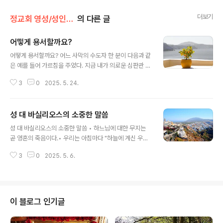
더보기
정교회 영성/성인의 가르침
의 다른 글
어떻게 용서할까요?
글 내용
어떻게 용서할까요? 어느 사막의 수도자 한 분이 다음과 같
은 예를 들어 가르침을 주었다. 지금 내가 의로운 심판관 주
님의 입장이 되어 심판관의 자리에 앉아 있다고 가정하자.
3
0
2025. 5. 24.
그런 후에 나는 너에게 물어 볼 것이다. "네가 나에게 바라
는 것이 무엇이냐?""만약 네가 ‘저에게 자비를 베풀어 주십
시오’라고 하면 나는 너에게 이렇게 말할 것이다.""너도 너
성 대 바실리오스의 소중한 말씀
의 형제에게 자비를 베풀어라""만약 네가 다시 나에게 ‘저
글 내용
를 용서해 주십시오’하고 말하면 나는 너에게 다음과같이
성 대 바실리오스의 소중한 말씀 • 하느님에 대한 무지는
대답할 것이다."“너도 너에게 잘못한 형제를 용서해 주어
곧 영혼의 죽음이다.• 우리는 아침마다 "하늘에 계신 우리
라" 너희는 지금의 판결을 어떻게 생각하느냐? 심판관이
아버지"라고 기도드리지만 하느님을 기억하지 않으면 하루
판결을 잘못 내렸다고 판단하느냐?형제들이여, 우리가 심
3
0
2025. 5. 6.
를 고아처럼 지낼 수도 있다. • 기도하지 않으면 나 자신의
판관의 마음을 사로잡는 것은 우리의 손에 달려있으니 우
주인이 주님 대신 내가 된다. • 영혼의 구원을 절실히 느끼
리는 서로 용서하는 법을 배워야..
십시오. 온 세상을 얻기보다는 영혼에 유익한 일을 갈망하
십시오.• 자신은 오직 하나이며 결코 복제될 수 없다.
이 블로그 인기글