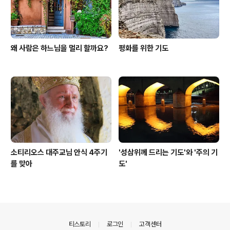
왜 사람은 하느님을 멀리 할까요?
평화를 위한 기도
소티리오스 대주교님 안식 4주기
'성삼위께 드리는 기도'와 '주의 기
를 맞아
도'
의안내
티스토리
로그인
고객센터