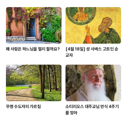
왜 사람은 하느님을 멀리 할까요?
[4월 18일] 성 사바스 고트인 순
교자
무명 수도자의 가르침
소티리오스 대주교님 안식 4주기
를 맞아