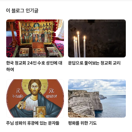
eprosy: 문둥병 또는 한센씨병이라고도 함.)에 걸렸고, 아
무도 그 병을 고치지 못했다. 그런데 어느 날 성인에게 한
이 블로그 인기글
환상(vision)이 보였고, 그것을 통해 성인은 한 양봉업자
(養蜂業者, bee-keeper: 벌을 쳐서 꿀을 얻는 일을 하
는 사람)의 딸이 자신을 낫게 할 수 있음을 알게 되었다. 그
여인이 바로 리아잔(Ryazan) 지방의 라스코바(Laskov..
한국 정교회 24인 수호 성인에 대
문답으로 풀어보는 정교회 교리
하여
주님 성화의 후광에 있는 문자들
평화를 위한 기도