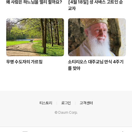
왜 사람은 하느님을 멀리 할까요?
[4월 18일] 성 사바스 고트인 순
교자
무명 수도자의 가르침
소티리오스 대주교님 안식 4주기
를 맞아
의안내
티스토리
로그인
고객센터
© Daum Corp.