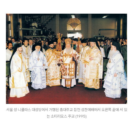
서울 성 니콜라스 대성당에서 거행된 총대주교 집전 성찬예배에서 오른쪽 끝애 서 있
는 소티리오스 주교 (1995)