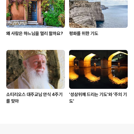
왜 사람은 하느님을 멀리 할까요?
평화를 위한 기도
소티리오스 대주교님 안식 4주기
'성삼위께 드리는 기도'와 '주의 기
를 맞아
도'
의안내