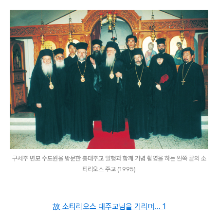
구세주 변모 수도원을 방문한 총대주교 일행과 함께 기념 촬영을 하는 왼쪽 끝의 소
티리오스 주교 (1995)
故 소티리오스 대주교님을 기리며... 1