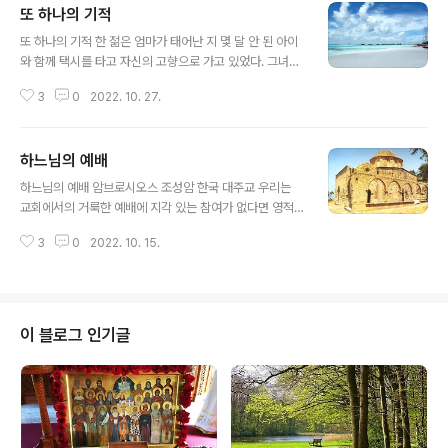
또 하나의 기적
글 내용
또 하나의 기적 한 젊은 엄마가 태어난 지 몇 달 안 된 아이
와 함께 택시를 타고 자신의 고향으로 가고 있었다. 그녀는
자동차의 뒷좌석에 앉아 아이를 품에 안고 있었다. 택시가
3
0
2022. 10. 27.
빠른 속도로 달리면서 길 모퉁이를 돌 때 갑자기 오른쪽 문
이 열리면서 아이가 밖으로 튕겨나갔다. 아이 엄마의 비명
소리에 택시 기사는 서둘러 차를 세웠다. 아이 엄마와 기사
하느님의 예배
는 아이가 죽었을지도 모른다는 생각에 두려움을 느끼며
글 내용
택시 밖으로 나왔다. 하지만 아이는 마치 아무 일도 없었다
하느님의 예배 암브로시오스 조성암 한국 대주교 우리는
는 듯이 길 위에 얌전히 누워있었다. 아이 엄마는 아이를 들
교회에서의 거룩한 예배에 지각 있는 참여가 없다면 영적
어 올려 다친 곳이 없는지 이리저리 살펴보았다. 아이에게
발전을 할 수 없다. 하지만 이러한 사실을 모두 알고 있지만
는 상처가 하나도 없었으므로 가슴을 쓸어내리며 택시 안
3
0
2022. 10. 15.
교회에 참여하고 있지 않고 있다. 왜? 매주 교회에 나가는
으로 들어가 가던 길을 가게 되었다. 성서에 “주께서 너를
것이 꼭 필요한 것이 아니라는 유혹에 빠지기 때문이다. 매
두고 천사에게 명하여 너 ..
주 일요일 아침 일주일 동안의 피로로 인하여 더 많은 잠과
휴식을 취하려 하고 그 시간에 꼭 해야 할 어떤 일들, 사회
적으로 꼭 참여해야 할 일, 꼭 가야 하는 여행 등 여러 가지
이 블로그 인기글
다른 구실을 대면서 불행하게도 교회의 예배에 참여함으로
써 얻게 되는 영적 보물은 잃고 있다. 옛날에 한 부자가 자
선사업으로 가난한 사람들에게 각 사람마다 168리라를 나
누어 주었다. 그리고 며칠 후에 부자는 그 사람들을 초대하
여 이렇게 말했다. ..