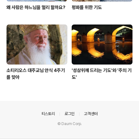
왜 사람은 하느님을 멀리 할까요?
평화를 위한 기도
소티리오스 대주교님 안식 4주기
'성삼위께 드리는 기도'와 '주의 기
를 맞아
도'
의안내
티스토리
로그인
고객센터
© Daum Corp.